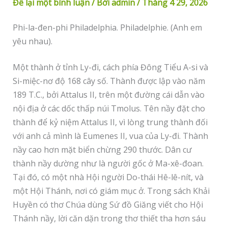
Để lại một bình luận
/ Bởi
admin
/
Tháng 4 29, 2026
Phi-la-đen-phi Philadelphia. Philadelphie. (Anh em
yêu nhau).
Một thành ở tỉnh Ly-đi, cách phía Đông Tiểu A-si và
Si-miệc-nơ độ 168 cây số. Thành được lập vào năm
189 T.C., bởi Attalus II, trên một đường cái dẫn vào
nội địa ở các dốc thấp núi Tmolus. Tên nầy đặt cho
thành để kỷ niệm Attalus II, vì lòng trung thành đối
với anh cả mình là Eumenes II, vua của Ly-đi. Thành
nầy cao hơn mặt biển chừng 290 thước. Dân cư
thành nầy dường như là người gốc ở Ma-xê-đoan.
Tại đó, có một nhà Hội người Do-thái Hê-lê-nít, và
một Hội Thánh, nơi có giám mục ở. Trong sách Khải
Huyền có thơ Chúa dùng Sứ đồ Giăng viết cho Hội
Thánh nầy, lời căn dặn trong thơ thiết tha hơn sáu