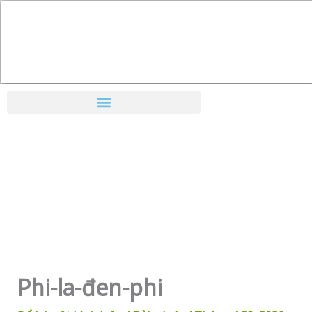
Nhảy
tới
nội
dung
Phi-la-đen-phi