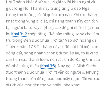
Hội Thánh khác ở xứ A-si, Ngài có lời khen ngợi và
giục lòng Hội Thánh nầy trung tín giữ đạo Ngài,
trong thơ không có lời quở trách nào. Khi các thành
khác trong vùng bị diệt, chỉ riêng thành nầy còn tồn
tại, người ta có xây một trụ cao để ghi nhớ. Thật như
lời
Khải 3:12
chép rằng : “Kẻ nào thắng, ta sẽ cho làm
trụ trong Đền Đức Chúa Trời ta.” Vào đời hoàng đế
Tibère, năm 17 S.C., thành nầy bị đổ nát bởi một cơn
động đất, song nhanh chóng được lập lại, có lẽ vì cớ
cần tiền sửa thành luôn, nên các tín đồ Đấng Christ ở
đó phải túng thiếu (
Khải 3:8
). Nay gọi là Allah Shehr
(tức “thành Đức Chúa Trời, “) vẫn có người ở. Những
tường thành còn đứng bao bọc mấy ngọn đồi với các
di tích của một đền thờ và nhiều nhà khác.