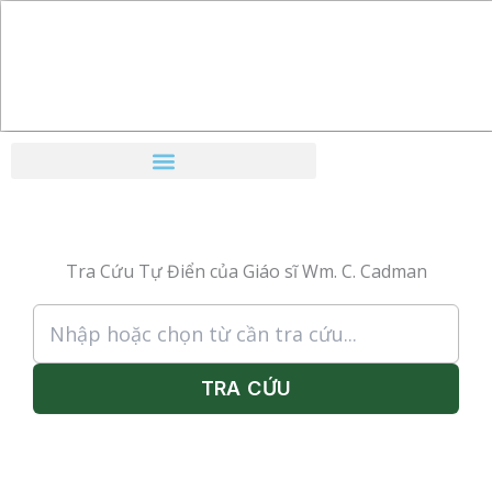
Nhảy
tới
nội
dung
Tra Cứu Tự Điển của Giáo sĩ Wm. C. Cadman
TRA CỨU