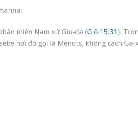
manna.
phận miền Nam xứ Giu-đa (
Giô 15:31
). Tro
usèbe nơi đó gọi là Menots, không cách Ga-