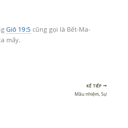
ng
Giô 19:5
cũng gọi là Bết-Ma-
xa mấy.
KẾ TIẾP
Mầu nhiệm, Sự