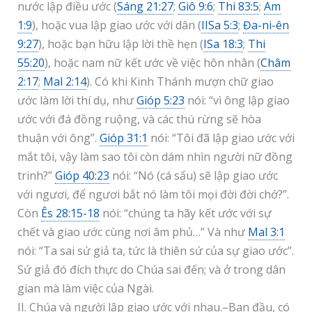
nước lập điều ước (
Sáng 21:27
;
Giô 9:6
;
Thi 83:5
;
Am
1:9
), hoặc vua lập giao ước với dân (
IISa 5:3
;
Đa-ni-ên
9:27
), hoặc bạn hữu lập lời thề hẹn (
ISa 18:3
;
Thi
55:20
), hoặc nam nữ kết ước về việc hôn nhân (
Châm
2:17
;
Mal 2:14
). Có khi Kinh Thánh mượn chữ giao
ước làm lời thí dụ, như
Gióp 5:23
nói: “vì ông lập giao
ước với đá đồng ruộng, và các thú rừng sẽ hòa
thuận với ông”.
Gióp 31:1
nói: “Tôi đã lập giao ước với
mắt tôi, vậy làm sao tôi còn dám nhìn người nữ đồng
trinh?”
Gióp 40:23
nói: “Nó (cá sấu) sẽ lập giao ước
với ngươi, để ngươi bắt nó làm tôi mọi đời đời chớ?”.
Còn
Ês 28:15-18
nói: “chúng ta hãy kết ước với sự
chết và giao ước cùng nơi âm phủ…” Và như
Mal 3:1
nói: “Ta sai sứ giả ta, tức là thiên sứ của sự giao ước”.
Sứ giả đó đích thực do Chúa sai đến; và ở trong dân
gian mà làm việc của Ngài.
II. Chúa và người lập giao ước với nhau.–Ban đầu, có