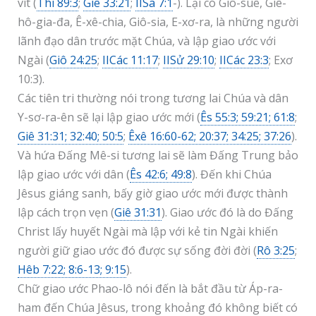
vít (
Thi 89:3
;
Giê 33:21
;
IISa 7:1
-). Lại có Giô-suê, Giê-
hô-gia-đa, Ê-xê-chia, Giô-sia, E-xơ-ra, là những người
lãnh đạo dân trước mặt Chúa, và lập giao ước với
Ngài (
Giô 24:25
;
IICác 11:17
;
IISử 29:10
;
IICác 23:3
; Exơ
10:3).
Các tiên tri thường nói trong tương lai Chúa và dân
Y-sơ-ra-ên sẽ lại lập giao ước mới (
Ês 55:3; 59:21; 61:8
;
Giê 31:31; 32:40; 50:5
;
Êxê 16:60-62; 20:37; 34:25; 37:26
).
Và hứa Đấng Mê-si tương lai sẽ làm Đấng Trung bảo
lập giao ước với dân (
Ês 42:6; 49:8
). Đến khi Chúa
Jêsus giáng sanh, bấy giờ giao ước mới được thành
lập cách trọn vẹn (
Giê 31:31
). Giao ước đó là do Đấng
Christ lấy huyết Ngài mà lập với kẻ tin Ngài khiến
người giữ giao ước đó được sự sống đời đời (
Rô 3:25
;
Hêb 7:22; 8:6-13; 9:15
).
Chữ giao ước Phao-lô nói đến là bắt đầu từ Áp-ra-
ham đến Chúa Jêsus, trong khoảng đó không biết có