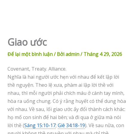
Giao ước
Để lại một bình luận
/ Bởi
admin
/
Tháng 4 29, 2026
Covenant, Treaty. Alliance.
Nghĩa là hai người ước hẹn với nhau để kết lập lời
thề nguyện. Theo lệ xưa, phàm ai lập lời thề với
nhau, thì mỗi người phải chích máu ở cánh tay mình,
hòa ra uống chung. Có ý rằng huyết có thể dung hòa
với nhau. Về sau, lối giao ước ấy đổi thành cách khác:
họ mổ con sinh để hai bên; và đi qua ở giữa mà nói
lời thề (
Sáng 15:10-17
;
Giê 34:18-19
). Về sau nữa, con
người không thề nguyền với nhau mà chỉ thề