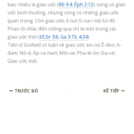
bao nhiêu là giao ước (
Rô 9:4
;
Êph 2:12
); song có giao
ước bình thường, nhưng cũng có những giao ước
quan trọng. Còn giao ước ở núi Si-na-i mà Sứ đồ
Phao-lô nhắc đến chẳng qua chỉ là một trong các
giao ước thôi (
IICôr 3:6
;
Ga 3:15; 4:24
).
Tiến sĩ Scofield có luận về giao ước xin coi Ê-đen; A-
đam; Nô-ê; Áp-ra-ham; Môi-se; Pha-lê-tin; Đa-vít;
Giao ước mới.
TRƯỚC ĐÓ
KẾ TIẾP