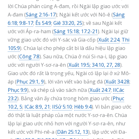
lời Chúa phán cùng A-đam, rồi Ngài lập giao ước với
A-đam (
Sáng 2:16-17
); Ngài kết ước với Nô-ê (
Sáng
6:18; 9:8-17
;
Ês 54:9
;
Giê 33:20, 25
); về sau Ngài kết
ước với Áp-ra-ham (
Sáng 15:18; 17:2-21
). Ngài lại giữ
vững giao ước đó với Y-sác và Gia-cốp (
Xuất 2:24
;
Thi
105:9
). Chúa lại cho phép cắt bì là dấu hiệu lập giao
ước (
Công 7:8
). Sau nữa, Chúa ở núi Si-na-i, lập giao
ước với người Y-sơ-ra-ên (
Xuất 19:5; 34:10, 27, 28
).
Giao ước đó rất là trọng yếu, Ngài có lập lại ở xứ Mô-
áp (
Phục 29:1, 9
), lời văn viết vào bảng đá (
Xuất 34:28
;
Phục 9:9
), và chép cả vào sách nữa (
Xuất 24:7
;
IICác
23:2
). Bảng văn ấy chứa trong hòm giao ước (
Phục
10:2, 5
;
ICác 8:9, 21
;
IISử 5:10
;
Hêb 9:4
). Vì bản giao ước
đó thật là luật pháp của một nước Y-sơ-ra-ên. Chúa
lập lại giao ước nhỏ hơn với người Y-sơ-ra-ên, như
kết ước với Phi-nê-a (
Dân 25:12, 13
), lập ước với Đa-