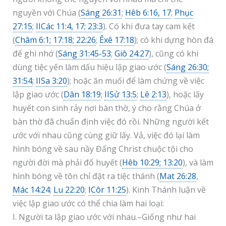
nguyền với Chúa (
Sáng 26:31
;
Hêb 6:16, 17
;
Phục
27:15
;
IICác 11:4, 17; 23:3
). Có khi đưa tay cam kết
(
Châm 6:1; 17:18; 22:26
;
Êxê 17:18
); có khi dựng hòn đá
để ghi nhớ (
Sáng 31:45-53
;
Giô 24:27
), cũng có khi
dùng tiệc yến làm dấu hiệu lập giao ước (
Sáng 26:30;
31:54
;
IISa 3:20
); hoặc ăn muối để làm chứng về việc
lập giao ước (
Dân 18:19
;
IISử 13:5
;
Lê 2:13
), hoặc lấy
huyết con sinh rảy nơi bàn thờ, ý cho rằng Chúa ở
bàn thờ đã chuẩn định việc đó rồi. Những người kết
ước với nhau cũng cùng giữ lấy. Vả, việc đó lại làm
hình bóng về sau nầy Đấng Christ chuộc tội cho
người đời mà phải đổ huyết (
Hêb 10:29; 13:20
), và làm
hình bóng về tôn chỉ đặt ra tiệc thánh (
Mat 26:28
,
Mác 14:24
;
Lu 22:20
;
ICôr 11:25
). Kinh Thánh luận về
việc lập giao ước có thể chia làm hai loại:
I. Người ta lập giao ước với nhau.–Giống như hai