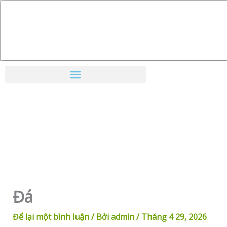
Nhảy
tới
nội
dung
Đá
Để lại một bình luận
/ Bởi
admin
/
Tháng 4 29, 2026