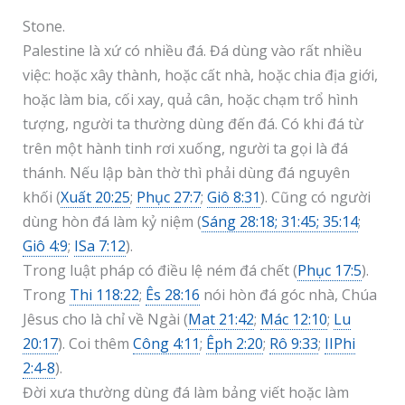
Stone.
Palestine là xứ có nhiều đá. Đá dùng vào rất nhiều
việc: hoặc xây thành, hoặc cất nhà, hoặc chia địa giới,
hoặc làm bia, cối xay, quả cân, hoặc chạm trổ hình
tượng, người ta thường dùng đến đá. Có khi đá từ
trên một hành tinh rơi xuống, người ta gọi là đá
thánh. Nếu lập bàn thờ thì phải dùng đá nguyên
khối (
Xuất 20:25
;
Phục 27:7
;
Giô 8:31
). Cũng có người
dùng hòn đá làm kỷ niệm (
Sáng 28:18; 31:45; 35:14
;
Giô 4:9
;
ISa 7:12
).
Trong luật pháp có điều lệ ném đá chết (
Phục 17:5
).
Trong
Thi 118:22
;
Ês 28:16
nói hòn đá góc nhà, Chúa
Jêsus cho là chỉ về Ngài (
Mat 21:42
;
Mác 12:10
;
Lu
20:17
). Coi thêm
Công 4:11
;
Êph 2:20
;
Rô 9:33
;
IIPhi
2:4-8
).
Đời xưa thường dùng đá làm bảng viết hoặc làm