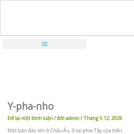
Nhảy
tới
nội
dung
Y-pha-nho
Để lại một bình luận
/ Bởi
admin
/
Tháng 5 12, 2026
Một bán đảo lớn ở Châu Âu, ở tại phía Tây của biển