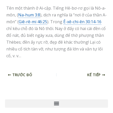
Tên một thành ở Ai-cập. Tiếng Hê-bơ-rơ gọi là Nô-a-
môn, (
Na-hum 3:8
), dịch ra nghĩa là “nơi ở của thần A-
môn” (
Giê-rê-mi 46:25
). Trong
Ê-xê-chi-ên 30:14-16
chỉ kêu chỗ đó là Nô thôi. Nay ở đấy có hai cái đền cổ
đổ nát, đủ biết ngày xưa, dùng để thờ phượng thần
Thèbes; đền ấy rực rỡ, đẹp đẽ khác thường! Lại có
nhiều cổ tích tàn vỡ, như tượng đá lớn và văn tự lối
cổ, v. v…
TRƯỚC ĐÓ
KẾ TIẾP