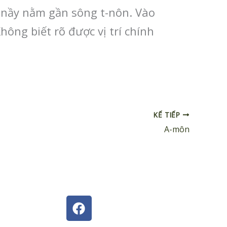
 nầy nằm gần sông t-nôn. Vào
hông biết rõ được vị trí chính
KẾ TIẾP
A-môn
F
a
c