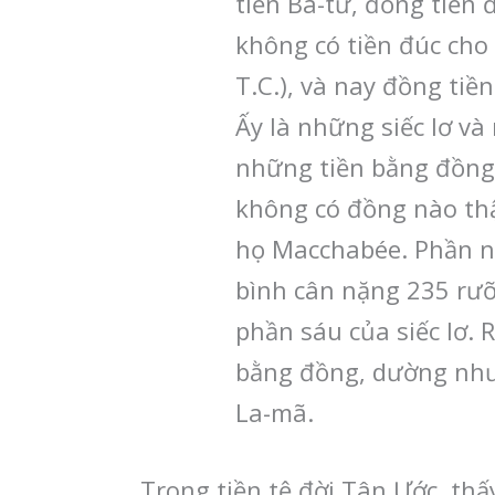
tiền Ba-tư, đồng tiền 
không có tiền đúc cho
T.C.), và nay đồng tiề
Ấy là những siếc lơ và
những tiền bằng đồng,
không có đồng nào thật
họ Macchabée. Phần nhi
bình cân nặng 235 rưỡ
phần sáu của siếc lơ. 
bằng đồng, dường như 
La-mã.
Trong tiền tệ đời Tân Ước, thấ