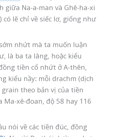
ịch giữa Na-a-man và Ghê-ha-xi
 có lẽ chỉ về siếc lơ, giống như
ạp sớm nhứt mà ta muốn luận
, là ba ta lâng, hoặc kiểu
đồng tiền cổ nhứt ở A-thên,
g kiểu nầy: mỗi drachm (dịch
 grain theo bản vị của tiền
a Ma-xê-đoan, độ 58 hay 116
ầu nói về các tiền đúc, đồng