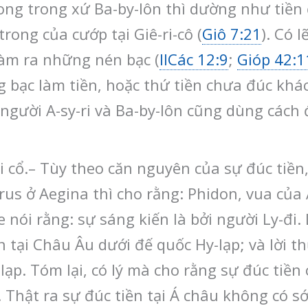
Song trong xứ Ba-by-lôn thì dường như tiền
rong của cướp tại Giê-ri-cô (
Giô 7:21
). Có 
làm ra những nén bạc (
IICác 12:9
;
Gióp 42:1
 bạc làm tiền, hoặc thứ tiền chưa đúc khác
 người A-sy-ri và Ba-by-lôn cũng dùng cách đ
i cổ.– Tùy theo căn nguyên của sự đúc tiền,
us ở Aegina thì cho rằng: Phidon, vua của 
nói rằng: sự sáng kiến là bởi người Ly-đi. L
 tại Châu Âu dưới đế quốc Hy-lạp; và lời thứ
ạp. Tóm lại, có lý mà cho rằng sự đúc tiền 
C. Thật ra sự đúc tiền tại Á châu không có 