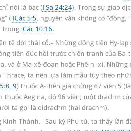
hỉ nói là bạc (
IISa 24:24
). Trong sự giao d
g” (
IICác 5:5
, nguyên văn không có “đồng, “)
” trong
ICác 10:16
.
tiền tệ đời thái cổ.– Những đồng tiền Hy-l
ng tiền đúc hồi trước chiến tranh của Ba-tư
na, và ở Ma-xê-đoan hoặc Phê-ni-xi. Những 
 Thrace, ta nên lựa làm mẫu tùy theo nhữn
5:8, 9
) thuộc A-thên giá chừng 67 viên 5 (là
 thuộc Aegina, độ 96 viên; một drachm củ
ười ta gọi là didrachm (hai drachm).
 Kinh Thánh.– Sau kỳ Phu tù, ta thấy lần đ