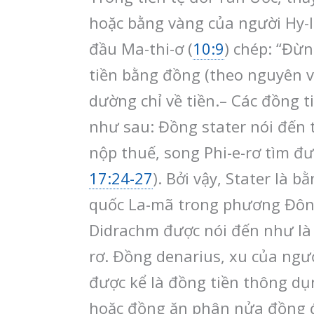
hoặc bằng vàng của người Hy-l
đầu Ma-thi-ơ (
10:9
) chép: “Đừn
tiền bằng đồng (theo nguyên vă
dường chỉ về tiền.– Các đồng t
như sau: Đồng stater nói đến 
nộp thuế, song Phi-e-rơ tìm đ
17:24-27
). Bởi vậy, Stater là 
quốc La-mã trong phương Đông 
Didrachm được nói đến như là 
rơ. Đồng denarius, xu của ng
được kể là đồng tiền thông dụ
hoặc đồng ăn phân nửa đồng đó