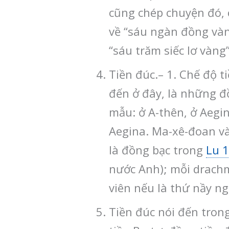
cũng chép chuyện đó, c
về “sáu ngàn đồng vàn
“sáu trăm siếc lơ vàng
Tiền đúc.– 1. Chế độ 
đến ở đây, là những đồ
mẫu: ở A-thên, ở Aegi
Aegina. Ma-xê-đoan và
là đồng bạc trong
Lu 1
nước Anh); mỗi drachm
viên nếu là thứ nầy ng
Tiền đúc nói đến trong