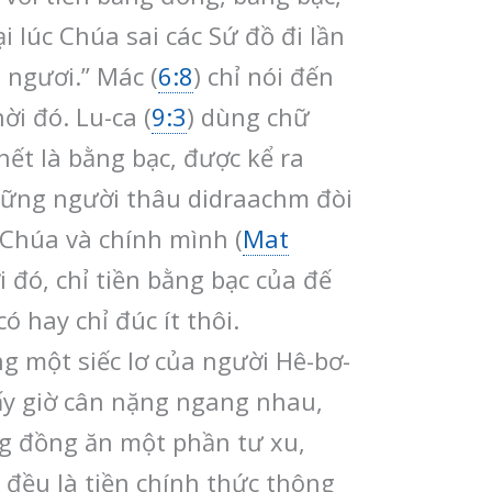
 lúc Chúa sai các Sứ đồ đi lần
 ngươi.” Mác (
6:8
) chỉ nói đến
ời đó. Lu-ca (
9:3
) dùng chữ
hết là bằng bạc, được kể ra
Những người thâu didraachm đòi
 Chúa và chính mình (
Mat
i đó, chỉ tiền bằng bạc của đế
 hay chỉ đúc ít thôi.
g một siếc lơ của người Hê-bơ-
ấy giờ cân nặng ngang nhau,
ằng đồng ăn một phần tư xu,
 đều là tiền chính thức thông