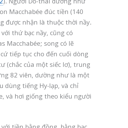
2
). Người Do-thái dường như
mon Macchabée đúc tiền (140
g được nhận là thuộc thời nầy.
 với thứ bạc nầy, cũng có
as Macchabée; song có lẽ
 cứ tiếp tục cho đến cuối dòng
 (chắc của một siếc lơ), trung
ừng 82 viên, dường như là một
u dùng tiếng Hy-lạp, và chỉ
, và hơi giống theo kiểu người
 với tiền bằng đồng, bằng bạc,