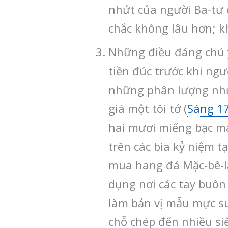
nhứt của người Ba-tư có
chắc không lâu hơn; kh
Những điều đáng chú ý
tiền đúc trước khi ngư
những phân lượng nhứt 
giá một tôi tớ (
Sáng 1
hai mươi miếng bạc mà
trên các bia kỷ niệm t
mua hang đá Mặc-bê-la 
dụng nơi các tay buôn
làm bản vị mẫu mực su
chỗ chép đến nhiều si