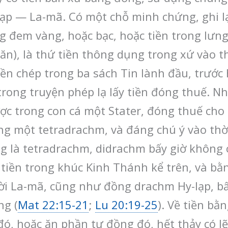
ạp — La-mã. Có một chỗ minh chứng, ghi lại
g đem vàng, hoặc bạc, hoặc tiền trong lưng
n), là thứ tiền thông dụng trong xứ vào th
iền chép trong ba sách Tin lành đầu, trước 
trong truyện phép lạ lấy tiền đóng thuế. 
ược trong con cá một Stater, đóng thuế cho
bằng một tetradrachm, và đáng chú ý vào thờ
là tetradrachm, didrachm bấy giờ không có
tiền trong khúc Kinh Thánh kể trên, và bằn
ười La-mã, cũng như đồng drachm Hy-lạp, b
ng (
Mat 22:15-21
;
Lu 20:19-25
). Về tiền b
, hoặc ăn phần tư đồng đó, hết thảy có lẽ