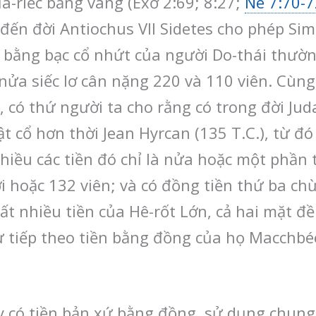
đa-riếc bằng vàng (Exơ 2:69; 8:27;
Nê 7:70-7
 đến đời Antiochus VII Sidetes cho phép Si
n bằng bạc cổ nhứt của người Do-thái thườn
 nửa siếc lơ cân nặng 220 và 110 viên. Cùng
 có thứ người ta cho rằng có trong đời Jud
 cổ hơn thời Jean Hyrcan (135 T.C.), từ đó
ều các tiền đó chỉ là nửa hoặc một phần tư
i hoặc 132 viên; và có đồng tiền thứ ba ch
Rất nhiều tiền của Hê-rốt Lớn, cả hai mặt đề
tiếp theo tiền bằng đồng của họ Macchbée
y có tiền bản xứ bằng đồng, sử dụng chung