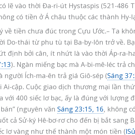
 lẽ vào thời Đa-ri-út Hystaspis (521-486 T.C
ông có tiền ở Á châu thuộc các thành Hy-lạ
 về tiền chưa đúc trong Cựu Ước.– Ta khô
ời Do-thái từ phu tù tại Ba-by-lôn trở về. 
định bởi cân, ít nhứt là vào thời Áp-ra-ha
7:13
). Ngàn miếng bạc mà A-bi-mê-léc trả c
 người Ích-ma-ên trả giá Giô-sép (
Sáng 37
ại Ai-cập. Cuộc giao dịch thương mại lần t
với 400 siếc lơ bạc, ấy là đúng với lượng 
 bán” (nguyên văn
Sáng 23:15, 16
, không có
ốt cả Sử-ký Hê-bơ-rơ cho đến bị bắt sang B
ếc lơ vàng như thế thành một món tiền (
IS