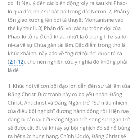
do: 1) Ngụ ý đến các biến động xảy ra sau khi Phao-
lô qua đời, như sự bắt bớ trong đời Néron. 2) Phản ý
tôn giáo xướng lên bởi tà thuyết Montanisme vào
thế kỷ thứ II. 3) Phản đối với các sự trông đợi của
Phao-lô tỏ ra ở chỗ khác, nhứt là ở trong I Tê-sa-lô-
ni-ca về sự Chúa gần tái lâm. Đặc điểm trong thơ là
khúc khải thị nầy báo về “người tội ác” được tỏ ra
(
2:1-12
), cho nên nghiên cứu ý nghĩa đó không phải
là dễ.
1. Khúc nói về cơn bội đạo lớn dẫn đến sự tái lâm của
Đấng Christ. Bức tranh nầy có ba yếu nhân: Đấng
Christ, Antichrist và Đấng Ngăn trở. “Sự mầu nhiệm
của điều bội nghịch” đương hành động rồi. Hiện nay
đang bị cản lại bởi Đấng Ngăn trở, song sự ngăn trở
sẽ được cất đi, và khi ấy sự bội nghịch đó sẽ nổ bùng
ra hết sức hung hăng. Chính lúc đó, Đấng Christ sẽ