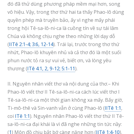
đó đã thử dùng phương pháp mềm mại hơn, song
vô hiệu. Vậy, trong thơ thứ hai ta thấy Phao-lô dùng
quyền phép mà truyền bảo, ấy vì nghe mấy phái
trong hội Tê-sa-lô-ni-ca là cuồng tín về sự tái lâm
Chúa và không chịu nghe theo những lời dạy dỗ
(
IITê 2:1-4; 3:6, 12-14
). Trái lại, trước trong thơ thứ
nhứt, Phao-lô khuyên nhủ và cả thơ đó là một suối
phun nước tỏ ra sự vui vẻ, biết ơn, và lòng yêu
thương (
ITê 4:1, 2, 9-12; 5:1-11
).
II. Nguyên nhân viết thơ và nội dung của thơ.– Khi
Phao-lô viết thơ II Tê-sa-lô-ni-ca cách lúc viết thơ I
Tê-sa-lô-ni-ca một thời gian không xa mấy. Bấy giờ,
Ti-mô-thê và Sin-vanh vẫn ở cùng Phao-lô (
IITê 1:1
,
coi
ITê 1:1
). Nguyên nhân Phao-lô viết thơ thứ II Tê-
sa-lô-ni-ca đại khái là vì đã nghe những tin tức nầy:
(
1
) Môn đồ chịu bắt bớ càng nặng hơn (
IITê 1:4-10
).