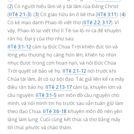
(
2
) Có người hiểu lầm về ý tái lâm của Đấng Christ
(
IITê 2:1-3
). (
3
) Có giáo hữu ăn ở bê tha (
IITê 3:11
). (
4
)
Có kẻ mạo danh Phao-lô viết thơ (
IITê 2:2; 3:17
). Vì
vậy, Phao-lô lại viết thơ II Tê-sa-lô-ni-ca để khuyên
răn họ. Đại ý của thơ như sau:
IITê 3:1-12
cảm tạ Đức Chúa Trời khiến đức tin và
lòng yêu thương họ càng hơn lên, khiến họ nhịn
nhục được trong cơn hoạn nạn, và nói Đức Chúa
Trời quyết sẽ bảo vệ họ.
IITê 2:1-12
nói trước khi
Chúa tái lâm, ắt có sự bội đạo. Tác giả liền kể ra mấy
điều răn bảo họ.
IITê 2:13-17
cảm tạ, khuyên lơn và
cầu nguyện.
IITê 3:1-5
xin môn đồ cầu nguyện cho
mình, và nói mình tin họ trước sau vẫn tuân giữ làm
theo đạo Chúa.
IITê 3:6-18
khuyên môn đồ nên yên
lặng làm lụng. Cuối cùng kết thúc cả thơ bằng mấy
lời chúc phước và chào thăm.