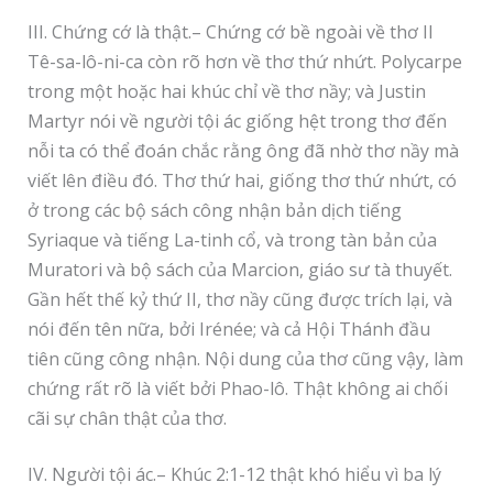
III. Chứng cớ là thật.– Chứng cớ bề ngoài về thơ II
Tê-sa-lô-ni-ca còn rõ hơn về thơ thứ nhứt. Polycarpe
trong một hoặc hai khúc chỉ về thơ nầy; và Justin
Martyr nói về người tội ác giống hệt trong thơ đến
nỗi ta có thể đoán chắc rằng ông đã nhờ thơ nầy mà
viết lên điều đó. Thơ thứ hai, giống thơ thứ nhứt, có
ở trong các bộ sách công nhận bản dịch tiếng
Syriaque và tiếng La-tinh cổ, và trong tàn bản của
Muratori và bộ sách của Marcion, giáo sư tà thuyết.
Gần hết thế kỷ thứ II, thơ nầy cũng được trích lại, và
nói đến tên nữa, bởi Irénée; và cả Hội Thánh đầu
tiên cũng công nhận. Nội dung của thơ cũng vậy, làm
chứng rất rõ là viết bởi Phao-lô. Thật không ai chối
cãi sự chân thật của thơ.
IV. Người tội ác.– Khúc 2:1-12 thật khó hiểu vì ba lý