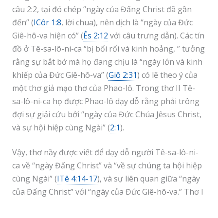
câu 2:2, tại đó chép “ngày của Đấng Christ đã gần
đến” (
ICôr 1:8
, lời chua), nên dịch là “ngày của Đức
Giê-hô-va hiện có” (
Ês 2:12
với câu trưng dẫn). Các tín
đồ ở Tê-sa-lô-ni-ca “bị bối rối và kinh hoảng, ” tưởng
rằng sự bắt bớ mà họ đang chịu là “ngày lớn và kinh
khiếp của Đức Giê-hô-va” (
Giô 2:31
) có lẽ theo ý của
một thơ giả mạo thơ của Phao-lô. Trong thơ II Tê-
sa-lô-ni-ca họ được Phao-lô dạy dỗ rằng phải trông
đợi sự giải cứu bởi “ngày của Đức Chúa Jêsus Christ,
và sự hội hiệp cùng Ngài” (
2:1
).
Vậy, thơ nầy được viết để dạy dỗ người Tê-sa-lô-ni-
ca về “ngày Đấng Christ” và “về sự chúng ta hội hiệp
cùng Ngài” (
ITê 4:14-17
), và sự liên quan giữa “ngày
của Đấng Christ” với “ngày của Đức Giê-hô-va.” Thơ I
Tê-sa-lô-ni-ca nói rõ hơn về “ngày của Đấng Christ.”
còn thơ thứ hai nầy về “ngày của Đức Giê-hô-va.”