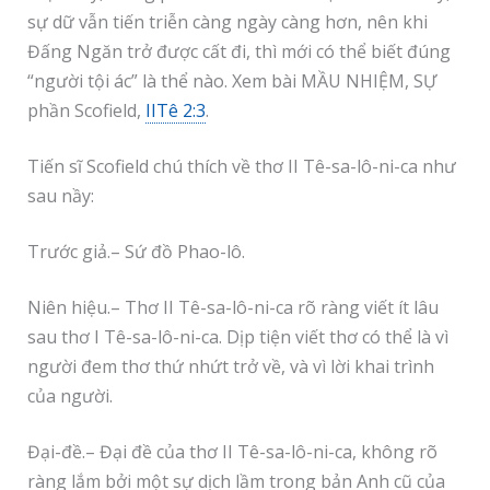
sự dữ vẫn tiến triễn càng ngày càng hơn, nên khi
Đấng Ngăn trở được cất đi, thì mới có thể biết đúng
“người tội ác” là thể nào. Xem bài MẦU NHIỆM, SỰ
phần Scofield,
IITê 2:3
.
Tiến sĩ Scofield chú thích về thơ II Tê-sa-lô-ni-ca như
sau nầy:
Trước giả.– Sứ đồ Phao-lô.
Niên hiệu.– Thơ II Tê-sa-lô-ni-ca rõ ràng viết ít lâu
sau thơ I Tê-sa-lô-ni-ca. Dịp tiện viết thơ có thể là vì
người đem thơ thứ nhứt trở về, và vì lời khai trình
của người.
Đại-đề.– Đại đề của thơ II Tê-sa-lô-ni-ca, không rõ
ràng lắm bởi một sự dịch lầm trong bản Anh cũ của