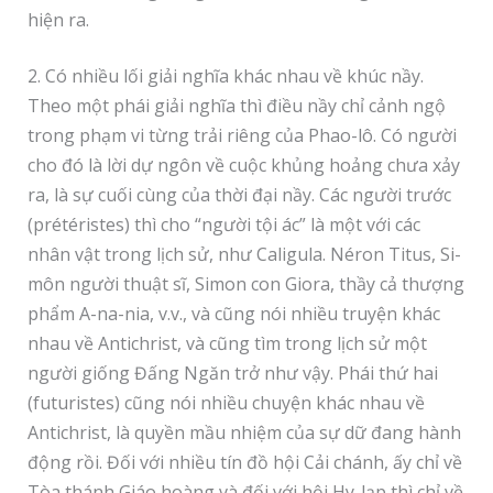
hiện ra.
2. Có nhiều lối giải nghĩa khác nhau về khúc nầy.
Theo một phái giải nghĩa thì điều nầy chỉ cảnh ngộ
trong phạm vi từng trải riêng của Phao-lô. Có người
cho đó là lời dự ngôn về cuộc khủng hoảng chưa xảy
ra, là sự cuối cùng của thời đại nầy. Các người trước
(prétéristes) thì cho “người tội ác” là một với các
nhân vật trong lịch sử, như Caligula. Néron Titus, Si-
môn người thuật sĩ, Simon con Giora, thầy cả thượng
phẩm A-na-nia, v.v., và cũng nói nhiều truyện khác
nhau về Antichrist, và cũng tìm trong lịch sử một
người giống Đấng Ngăn trở như vậy. Phái thứ hai
(futuristes) cũng nói nhiều chuyện khác nhau về
Antichrist, là quyền mầu nhiệm của sự dữ đang hành
động rồi. Đối với nhiều tín đồ hội Cải chánh, ấy chỉ về
Tòa thánh Giáo hoàng và đối với hội Hy-lạp thì chỉ về