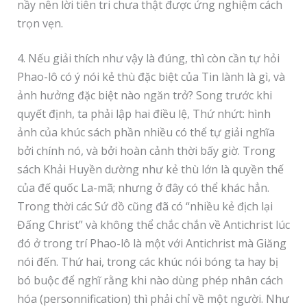
nầy nên lời tiên tri chưa thật được ứng nghiệm cách
trọn vẹn.
4. Nếu giải thích như vậy là đúng, thì còn cần tự hỏi
Phao-lô có ý nói kẻ thù đặc biệt của Tin lành là gì, và
ảnh hưởng đặc biệt nào ngăn trở? Song trước khi
quyết định, ta phải lập hai điều lệ, Thứ nhứt: hình
ảnh của khúc sách phần nhiều có thể tự giải nghĩa
bởi chính nó, và bởi hoàn cảnh thời bấy giờ. Trong
sách Khải Huyền dường như kẻ thù lớn là quyền thế
của đế quốc La-mã; nhưng ở đây có thể khác hẳn.
Trong thời các Sứ đồ cũng đã có “nhiều kẻ địch lại
Đấng Christ” và không thể chắc chắn về Antichrist lúc
đó ở trong trí Phao-lô là một với Antichrist mà Giăng
nói đến. Thứ hai, trong các khúc nói bóng ta hay bị
bó buộc để nghĩ rằng khi nào dùng phép nhân cách
hóa (personnification) thì phải chỉ về một người. Như