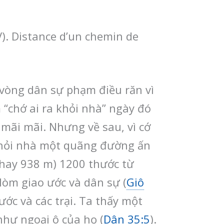
). Distance d’un chemin de
 vòng dân sự phạm điều răn vì
 “chớ ai ra khỏi nhà” ngày đó
 mãi mãi. Nhưng về sau, vì cớ
 khỏi nhà một quãng đường ấn
t hay 938 m) 1200 thước từ
òm giao ước và dân sự (
Giô
ớc và các trại. Ta thấy một
hư ngoại ô của họ (
Dân 35:5
).