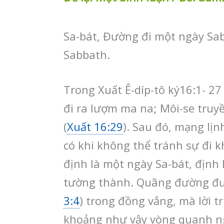
Sa-bát, Đường đi một ngày Sabb
Sabbath.
Trong Xuất Ê-díp-tô ký16:1- 2
đi ra lượm ma na; Môi-se truyề
(
Xuất 16:29
). Sau đó, mạng lị
có khi không thể tránh sự đi 
định là một ngày Sa-bát, định 
tường thành. Quãng đường đượ
3:4
) trong đồng vắng, mà lời t
khoảng như vậy vòng quanh ng