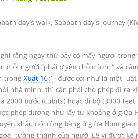
ath day’s walk, Sabbath day’s journey (KJV
7 ghi rằng ngày thứ bảy có mấy người trong
n mỗi người “phải ở yên chỗ mình, ” và cấm
nh trong
Xuất 16:1
- được coi như là một luật
khỏi nhà mình, thì cần phải cho phép đi ra
là 2000 bước (cubits) hoặc đi bộ (3000 fee
c phép dường như lấy từ khoảng ở giữa H
ruyền khẩu nói cũng bằng ở giữa Hòm giao ư
oài tường thành của người Lê-vi được kể n