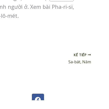
h người ở. Xem bài Pha-ri-si,
-lô-mét.
KẾ TIẾP
Sa-bát, Năm
F
a
c