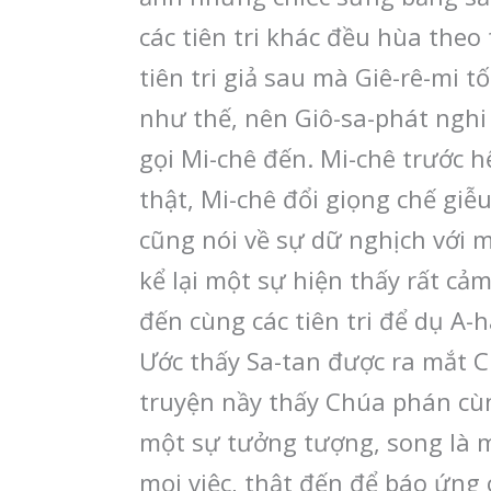
các tiên tri khác đều hùa theo
tiên tri giả sau mà Giê-rê-mi tố
như thế, nên Giô-sa-phát nghi
gọi Mi-chê đến. Mi-chê trước hế
thật, Mi-chê đổi giọng chế giễ
cũng nói về sự dữ nghịch với 
kể lại một sự hiện thấy rất cả
đến cùng các tiên tri để dụ A-h
Ước thấy Sa-tan được ra mắt 
truyện nầy thấy Chúa phán cùn
một sự tưởng tượng, song là mộ
mọi việc, thật đến để báo ứng 