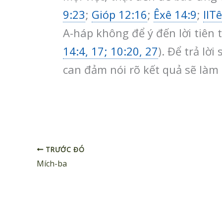
9:23
;
Gióp 12:16
;
Êxê 14:9
;
IIT
A-háp không để ý đến lời tiên tr
14:4, 17; 10:20, 27
). Để trả lờ
can đảm nói rõ kết quả sẽ làm c
TRƯỚC ĐÓ
Mích-ba