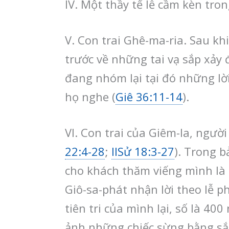
IV. Một thầy tế lễ cầm kèn tro
V. Con trai Ghê-ma-ria. Sau kh
trước về những tai vạ sắp xảy
đang nhóm lại tại đó những lờ
họ nghe (
Giê 36:11-14
).
VI. Con trai của Giêm-la, người
22:4-28
;
IISử 18:3-27
). Trong b
cho khách thăm viếng mình là 
Giô-sa-phát nhận lời theo lễ p
tiên tri của mình lại, số là 4
ảnh những chiếc sừng bằng sắt 