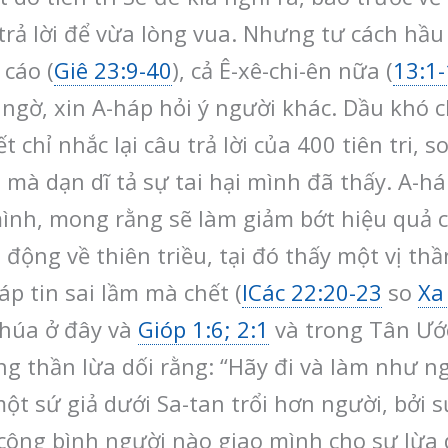
 trả lời để vừa lòng vua. Nhưng tư cách hầu
 cáo (
Giê 23:9-40
), cả Ê-xê-chi-ên nữa (
13:1
 ngờ, xin A-háp hỏi ý người khác. Dầu khó 
t chỉ nhắc lại câu trả lời của 400 tiên tri, 
u mà dạn dĩ tả sự tai hại mình đã thấy. A-h
mình, mong rằng sẽ làm giảm bớt hiệu quả c
m động về thiên triều, tại đó thấy một vị t
áp tin sai lầm mà chết (
ICác 22:20-23
so
Xa
Chúa ở đây và
Gióp 1:6; 2:1
và trong Tân Ướ
g thần lừa dối rằng: “Hãy đi và làm như ng
t sứ giả dưới Sa-tan trổi hơn người, bởi sự
công bình người nào giao mình cho sự lừa d