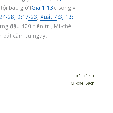
ội bao giờ (
Gia 1:13
); song vì
24-28; 9:17-23
;
Xuất 7:3, 13;
ứng đầu 400 tiên tri, Mi-chê
ua bắt cầm tù ngay.
KẾ TIẾP
Mi-chê, Sách