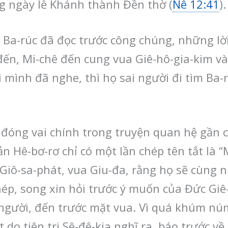
ng ngày lễ Khánh thành Đền thờ (
Nê 12:41
).
i Ba-rúc đã đọc trước công chúng, những lời 
 đến, Mi-chê đến cung vua Giê-hô-gia-kim 
i mình đã nghe, thì họ sai người đi tìm Ba
 đóng vai chính trong truyện quan hệ gần cu
ản Hê-bơ-rơ chỉ có một lần chép tên tắt là “M
Giô-sa-phát, vua Giu-đa, rằng họ sẽ cùng 
hép, song xin hỏi trước ý muốn của Đức Giê-
00 người, đến trước mặt vua. Vì quá khúm nú
do tiên tri Sê-đê-kia nghĩ ra, báo trước về