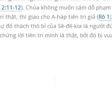
ê 2:11-12
). Chúa không muốn cám dỗ phạm t
i thật, thì giao cho A-háp tiên tri giả (
Rô 1:
i sự đố thách thô bỉ của Sê-đê-kia là người đ
hứng lời tiên tri mình là thật, bởi đó bị v