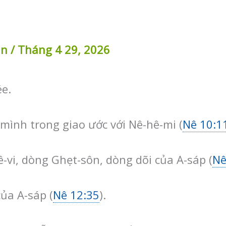
in
/
Tháng 4 29, 2026
ée.
 mình trong giao ước với Nê-hê-mi (
Nê 10:1
ê-vi, dòng Ghẹt-sôn, dòng dõi của A-sáp (
Nê
của A-sáp (
Nê 12:35
).