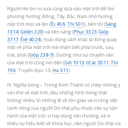
Người Hê-bơ-rơ xưa cũng dựa vào mặt trời để tìm
phương hướng: Đông, Tây, Bắc, Nam nhờ hướng
mặt trời mọc và lặn (
Ês 45:6
;
Thi 50:1
), bên tối (
Sáng
13:14
;
Giôên 2:20
) và bên sáng (
Phục 33:23
;
Gióp
37:17
;
Êxê 40:24
); hoặc dùng cách khác là đứng quay
mặt về phía mặt trời mà nhận biết phía trước, sau,
trái, phải (
Gióp 23:8-9
). Dường như sự chuyển vận
của mặt trời cũng nói đến (
Giô 10:13
;
IICác 20:11
;
Thi
19:6
; Truyền Đạo 1:5;
Ha 3:11
).
IV. Nghĩa bóng.– Trong Kinh Thánh có chép những ý
văn thơ về mặt trời, dầu những hình bóng thật
không nhiều. Vì những lẽ về tôn giáo và vì công việc
canh nông của người Do-thái phụ thuộc vào sự vận
hành của mặt trời, vì hay dùng văn chương, và vì
thiếu sự hiểu biết về khoa học, nên người Do-thái ưa