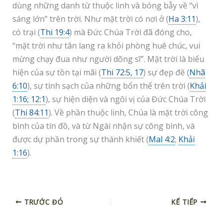
dùng những danh từ thuộc linh và bóng bẫy về “vì
sáng lớn” trên trời. Như mặt trời có nơi ở (
Ha 3:11
),
có trại (
Thi 19:4
) mà Đức Chúa Trời đã đóng cho,
“mặt trời như tân lang ra khỏi phòng huê chúc, vui
mừng chạy đua như người dõng sĩ”. Mặt trời là biểu
hiện của sự tồn tại mãi (
Thi 72:5, 17
) sự đẹp đẽ (
Nhã
6:10
), sự tinh sạch của những bổn thể trên trời (
Khải
1:16; 12:1
), sự hiện diện và ngôi vị của Đức Chúa Trời
(
Thi 84:11
). Về phần thuộc linh, Chúa là mặt trời công
bình của tín đồ, và từ Ngài nhận sự công bình, và
được dự phần trong sự thánh khiết (
Mal 4:2
;
Khải
1:16
).
TRƯỚC ĐÓ
KẾ TIẾP