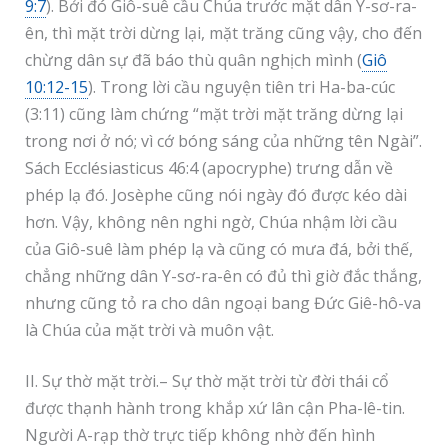
9:7
). Bởi đó Giô-suê cầu Chúa trước mặt dân Y-sơ-ra-
ên, thì mặt trời dừng lại, mặt trăng cũng vậy, cho đến
chừng dân sự đã báo thù quân nghịch mình (
Giô
10:12-15
). Trong lời cầu nguyện tiên tri Ha-ba-cúc
(3:11) cũng làm chứng “mặt trời mặt trăng dừng lại
trong nơi ở nó; vì cớ bóng sáng của những tên Ngài”.
Sách Ecclésiasticus 46:4 (apocryphe) trưng dẫn về
phép lạ đó. Josèphe cũng nói ngày đó được kéo dài
hơn. Vậy, không nên nghi ngờ, Chúa nhậm lời cầu
của Giô-suê làm phép lạ và cũng có mưa đá, bởi thế,
chẳng những dân Y-sơ-ra-ên có đủ thì giờ đắc thắng,
nhưng cũng tỏ ra cho dân ngoại bang Đức Giê-hô-va
là Chúa của mặt trời và muôn vật.
II. Sự thờ mặt trời.– Sự thờ mặt trời từ đời thái cổ
được thạnh hành trong khắp xứ lân cận Pha-lê-tin.
Người A-rạp thờ trực tiếp không nhờ đến hình