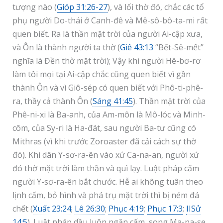
tượng nào (
Gióp 31:26-27
), và lối thờ đó, chắc các tổ
phụ người Do-thái ở Canh-đê và Mê-sô-bô-ta-mi rất
quen biết. Ra là thần mặt trời của người Ai-cập xưa,
và Ôn là thành người ta thờ (
Giê 43:13
“Bết-Sê-mết”
nghĩa là Đền thờ mặt trời); Vậy khi người Hê-bơ-rơ
làm tôi mọi tại Ai-cập chắc cũng quen biết vì gần
thành Ôn và vì Giô-sép có quen biết với Phô-ti-phê-
ra, thầy cả thành Ôn (
Sáng 41:45
). Thần mặt trời của
Phê-ni-xi là Ba-anh, của Am-môn là Mô-lóc và Minh-
côm, của Sy-ri là Ha-đát, sau người Ba-tư cũng có
Mithras (vì khi trước Zoroaster đã cải cách sự thờ
đó). Khi dân Y-sơ-ra-ên vào xứ Ca-na-an, người xứ
đó thờ mặt trời làm thần và quì lạy. Luật pháp cấm
người Y-sơ-ra-ên bắt chước. Hễ ai không tuân theo
lịnh cấm, bỏ hình và phá trụ mặt trời thì bị ném đá
chết (
Xuất 23:24
;
Lê 26:30
;
Phục 4:19
;
Phục 17:3
;
IISử
14:5
). Luật pháp dầu luôn ngăn cấm, song Ma-na-se