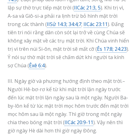
lập sự thờ trực tiếp mặt trời (
IICác 21:3, 5
). Khi trị vì,
A-sa và Giô-si-a phải ra lịnh trừ bỏ hình mặt trời
trong các thành (
IISử 14:3; 34:4;7
;
IICác 23:11
). Đấng
tiên tri nói rằng dân còn sót lại trở về cùng Chúa sẽ
không xây mặt về các trụ mặt trời. Khi Chúa vinh hiển
trị vì trên núi Si-ôn, mặt trời sẽ mất cỡ (
Ês 17:8; 24:23
).
Ý nói sự thờ mặt trời sẽ chấm dứt khi người ta kính
sợ Chúa (
Êxê 6:4
).
III. Ngày giờ và phương hướng định theo mặt trời.–
Người Hê-bơ-rơ kể từ khi mặt trời lặn ngày trước
đến lúc mặt trời lặn ngày sau là một ngày. Người Ba-
by-lôn kể từ lúc mặt trời mọc hôm trước đến mặt trời
mọc hôm sau là một ngày. Thì giờ trong một ngày
chia theo bóng mặt trời (
IICác 20:9-11
). Vậy nên thì
giờ ngày Hè dài hơn thì giờ ngày Đông.