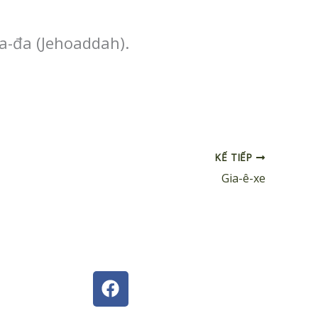
-a-đa (Jehoaddah).
KẾ TIẾP
Gia-ê-xe
F
a
c