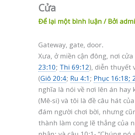
Cửa
Để lại một bình luận
/ Bởi
adm
Gateway, gate, door.
Xưa, ở miền cận đông, nơi cửa 
23:10
;
Thi 69:12
), diễn thuyết 
(
Giô 20:4
;
Ru 4:1
;
Phục 16:18; 
nghĩa là nói về nơi lên án hay
(Mê-si) và tôi là đề câu hát c
đám người chơi bời, nhưng cũ
thành làm cong lẽ thẳng của n
nhận; và câu 10:1- “Chúng nó 