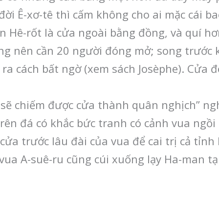
đời Ê-xơ-tê thì cấm không cho ai mặc cái ba
 Hê-rốt là cửa ngoài bằng đồng, và quí hơn
g nên cần 20 người đóng mở; song trước k
 ra cách bất ngờ (xem sách Josèphe). Cửa đó
 sẽ chiếm được cửa thành quân nghịch” ngh
 trên đá có khắc bức tranh có cảnh vua ngồ
ửa trước lâu đài của vua để cai trị cả tỉnh 
 vua A-suê-ru cũng cúi xuống lạy Ha-man tạ