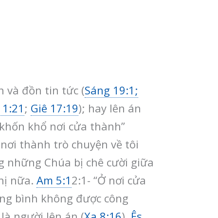
 và đồn tin tức (
Sáng 19:1;
 1:21
;
Giê 17:19
); hay lên án
 khốn khổ nơi cửa thành”
nơi thành trò chuyện về tôi
ng những Chúa bị chê cười giữa
hị nữa.
Am 5:1
2:1- “Ở nơi cửa
công bình không được công
là người lên án (
Xa 8:16
).
Ês