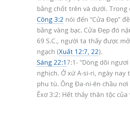
bằng chốt trên và dưới. Trong 
Công 3:2
nói đến “Cửa Đẹp” đền
bằng vàng bạc. Cửa Đẹp đó nặn
69 S.C., người ta thấy được mở
ngạch (
Xuất 12:7, 22
).
Sáng 22:1
7:1- “Dòng dõi ngươi
nghịch. Ở xứ A-si-ri, ngày nay
phu tù. Ông Đa-ni-ên chầu nơi c
Êxơ 3:2: Hết thảy thân tộc của