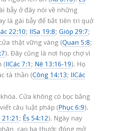
ài bẫy ở đây nói về những
 là gài bẫy để bắt tiên tri quở
Các 22:10
;
IISa 19:8
;
Gióp 29:7
;
cửa thật vững vàng (
Quan 5:8
;
:7
). Đây cũng là nơi họp chợ vì
 (
IICác 7:1
;
Nê 13:16-19
). Họ
c tà thần (
Công 14:13
;
IICác
à khóa. Cửa không có bọc bằng
viết câu luật pháp (
Phục 6:9
).
 21:21
;
Ês 54:12
). Ngày nay
 phân, cao ba thước đóng mở