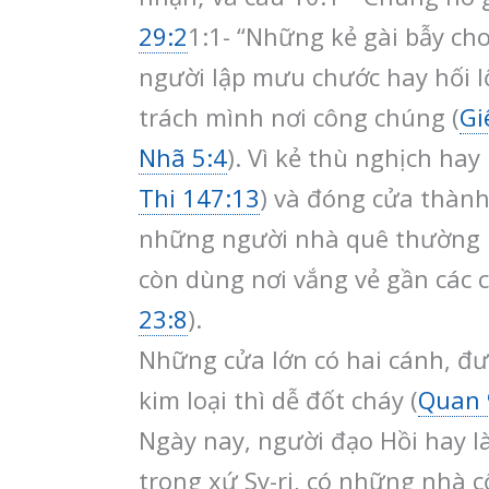
29:2
1:1- “Những kẻ gài bẫy ch
người lập mưu chước hay hối lộ
trách mình nơi công chúng (
Gi
Nhã 5:4
). Vì kẻ thù nghịch ha
Thi 147:13
) và đóng cửa thành
những người nhà quê thường 
còn dùng nơi vắng vẻ gần các c
23:8
).
Những cửa lớn có hai cánh, đư
kim loại thì dễ đốt cháy (
Quan 
Ngày nay, người đạo Hồi hay l
trong xứ Sy-ri, có những nhà