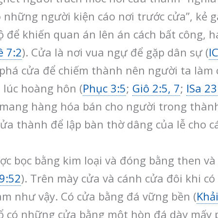
o những người kiện cáo nơi trước cửa”, kẻ g
 để khiến quan án lên án cách bất công, hay
ê 7:2
). Cửa là nơi vua ngự để gặp dân sự (
I
y phá cửa để chiếm thành nên người ta làm 
 lúc hoàng hôn (
Phục 3:5
;
Giô 2:5, 7
;
ISa 23
mang hàng hóa bán cho người trong thành
ửa thành để lập bàn thờ dâng của lễ cho cá
ợc bọc bằng kim loại và đóng bằng then v
9:52
). Trên mày cửa và cánh cửa đôi khi có 
àm như vậy. Có cửa bằng đá vững bền (
Khải
 cổ có những cửa bằng một hòn đá dày mấy