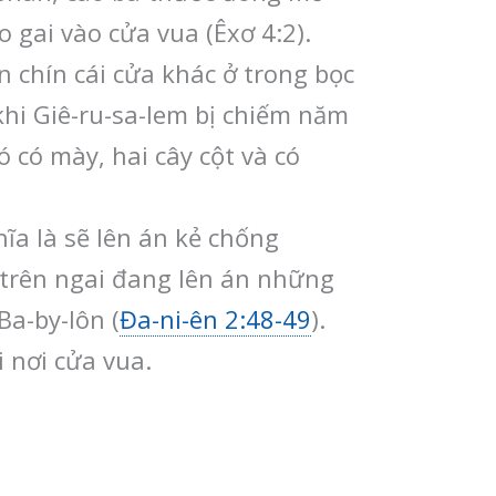
o gai vào cửa vua (Êxơ 4:2).
 chín cái cửa khác ở trong bọc
hi Giê-ru-sa-lem bị chiếm năm
 có mày, hai cây cột và có
ĩa là sẽ lên án kẻ chống
i trên ngai đang lên án những
Ba-by-lôn (
Đa-ni-ên 2:48-49
).
i nơi cửa vua.