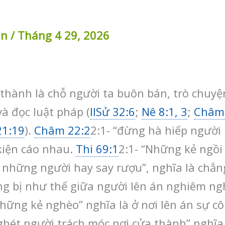
in
/
Tháng 4 29, 2026
thành là chỗ người ta buôn bán, trò chuyện
và đọc luật pháp (
IISử 32:6
;
Nê 8:1, 3
;
Châm
21:19
).
Châm 22:2
2:1- “đừng hà hiếp người
 kiện cáo nhau.
Thi 69:1
2:1- “Những kẻ ngồi 
ủa những người hay say rượu”, nghĩa là chẳ
ng bị như thế giữa người lên án nghiêm ng
hững kẻ nghèo” nghĩa là ở nơi lên án sự 
ghét người trách móc nơi cửa thành” nghĩa 