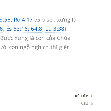
8:56
;
Rô 4:17
).Giô-sép xưng là
:6
;
Ês 63:16; 64:8
;
Lu 3:38
).
n được xưng là con của Chúa
ười con ngỗ nghịch thì giết
KẾ TIẾP
Chà là