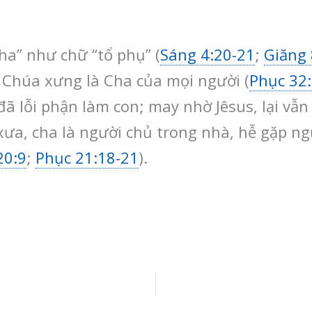
ha” như chữ “tổ phụ” (
Sáng 4:20-21
;
Giăng 
. Chúa xưng là Cha của mọi người (
Phục 32
đã lỗi phận làm con; may nhờ Jêsus, lại vẫ
 xưa, cha là người chủ trong nhà, hễ gặp ng
20:9
;
Phục 21:18-21
).