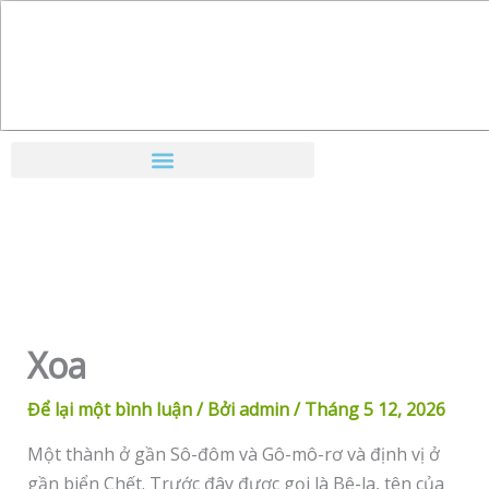
Nhảy
tới
nội
dung
Xoa
Để lại một bình luận
/ Bởi
admin
/
Tháng 5 12, 2026
Một thành ở gần Sô-đôm và Gô-mô-rơ và định vị ở
gần biển Chết. Trước đây được gọi là Bê-la, tên của