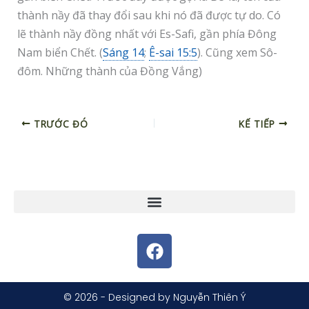
thành nầy đã thay đổi sau khi nó đã được tự do. Có
lẽ thành nầy đồng nhất với Es-Safi, gần phía Đông
Nam biển Chết. (
Sáng 14
;
Ê-sai 15:5
). Cũng xem Sô-
đôm. Những thành của Đồng Vắng)
TRƯỚC ĐÓ
KẾ TIẾP
F
a
c
e
© 2026 - Designed by Nguyễn Thiên Ý