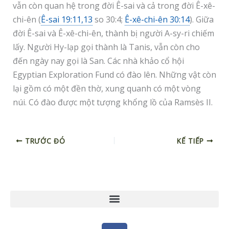
vẫn còn quan hệ trong đời Ê-sai và cả trong đời Ê-xê-
chi-ên (
Ê-sai 19:11,13
so 30:4;
Ê-xê-chi-ên 30:14
). Giữa
đời Ê-sai và Ê-xê-chi-ên, thành bị người A-sy-ri chiếm
lấy. Người Hy-lạp gọi thành là Tanis, vẫn còn cho
đến ngày nay gọi là San. Các nhà khảo cổ hội
Egyptian Exploration Fund có đào lên. Những vật còn
lại gồm có một đền thờ, xung quanh có một vòng
núi. Có đào được một tượng khổng lồ của Ramsès II.
TRƯỚC ĐÓ
KẾ TIẾP
F