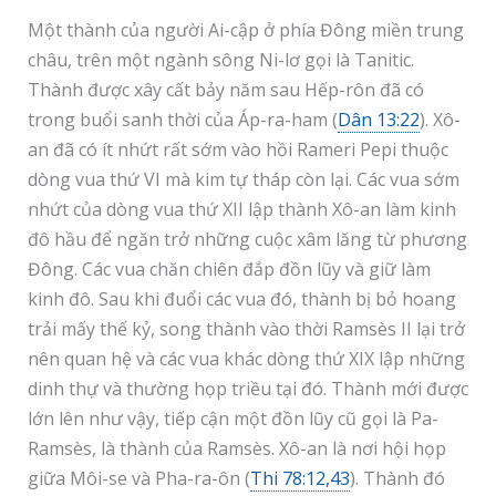
Một thành của người Ai-cập ở phía Đông miền trung
châu, trên một ngành sông Ni-lơ gọi là Tanitic.
Thành được xây cất bảy năm sau Hếp-rôn đã có
trong buổi sanh thời của Áp-ra-ham (
Dân 13:22
). Xô-
an đã có ít nhứt rất sớm vào hồi Rameri Pepi thuộc
dòng vua thứ VI mà kim tự tháp còn lại. Các vua sớm
nhứt của dòng vua thứ XII lập thành Xô-an làm kinh
đô hầu để ngăn trở những cuộc xâm lăng từ phương
Đông. Các vua chăn chiên đắp đồn lũy và giữ làm
kinh đô. Sau khi đuổi các vua đó, thành bị bỏ hoang
trải mấy thế kỷ, song thành vào thời Ramsès II lại trở
nên quan hệ và các vua khác dòng thứ XIX lập những
dinh thự và thường họp triều tại đó. Thành mới được
lớn lên như vậy, tiếp cận một đồn lũy cũ gọi là Pa-
Ramsès, là thành của Ramsès. Xô-an là nơi hội họp
giữa Môi-se và Pha-ra-ôn (
Thi 78:12,43
). Thành đó