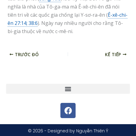
nghĩa là nhà của Tô-ga-ma mà Ê-xê-chi-ên đã nói
tiên tri về các quốc gia chống lại Y-sơ-ra-ên (
Ê-xê-chi-
ên 27:14; 38:6
). Ngày nay nhiều người cho rằng Tô-
bi-gia thuộc về nước c-mê-ni.
TRƯỚC ĐÓ
KẾ TIẾP
F
a
c
e
© 2026 - Designed by Nguyễn Thiên Ý