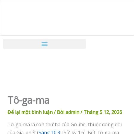
Nhảy
tới
nội
dung
Tô-ga-ma
Để lại một bình luận
/ Bởi
admin
/
Tháng 5 12, 2026
Tô-ga-ma là con thứ ba của Gô-me, thuộc dòng dõi
của Gia-phết (
Sáng 10:3
; ISử-ký 1:6). Bết Tô-ga-ma