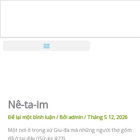
Nhảy
tới
nội
dung
Nê-ta-im
Để lại một bình luận
/ Bởi
admin
/
Tháng 5 12, 2026
Một nơi ở trong xứ Giu-đa mà những người thợ gốm
đã ở tại đây (ISử-ký 4:23).