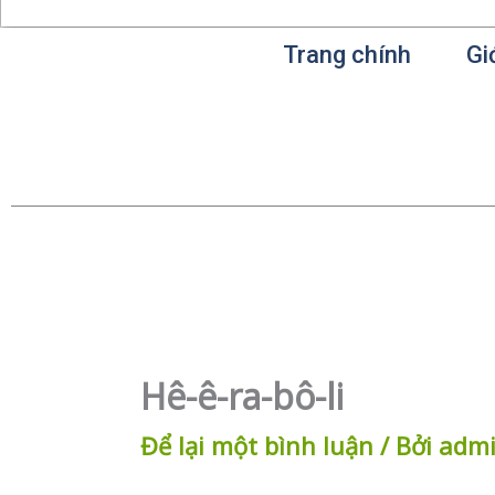
Trang chính
Gi
Hê-ê-ra-bô-li
Để lại một bình luận
/ Bởi
adm