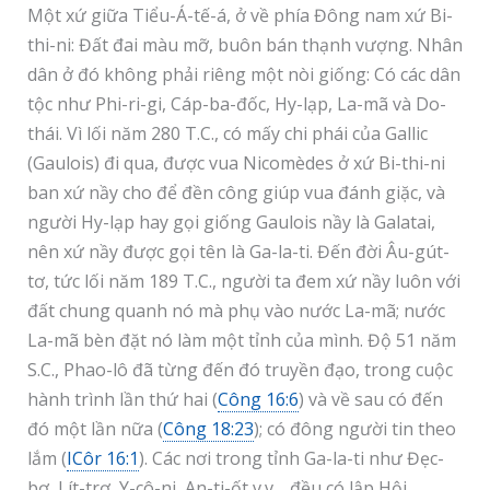
Một xứ giữa Tiểu-Á-tế-á, ở về phía Đông nam xứ Bi-
thi-ni: Đất đai màu mỡ, buôn bán thạnh vượng. Nhân
dân ở đó không phải riêng một nòi giống: Có các dân
tộc như Phi-ri-gi, Cáp-ba-đốc, Hy-lạp, La-mã và Do-
thái. Vì lối năm 280 T.C., có mấy chi phái của Gallic
(Gaulois) đi qua, được vua Nicomèdes ở xứ Bi-thi-ni
ban xứ nầy cho để đền công giúp vua đánh giặc, và
người Hy-lạp hay gọi giống Gaulois nầy là Galatai,
nên xứ nầy được gọi tên là Ga-la-ti. Đến đời Âu-gút-
tơ, tức lối năm 189 T.C., người ta đem xứ nầy luôn với
đất chung quanh nó mà phụ vào nước La-mã; nước
La-mã bèn đặt nó làm một tỉnh của mình. Độ 51 năm
S.C., Phao-lô đã từng đến đó truyền đạo, trong cuộc
hành trình lần thứ hai (
Công 16:6
) và về sau có đến
đó một lần nữa (
Công 18:23
); có đông người tin theo
lắm (
ICôr 16:1
). Các nơi trong tỉnh Ga-la-ti như Đẹc-
bơ, Lít-trơ, Y-cô-ni, An-ti-ốt v.v… đều có lập Hội