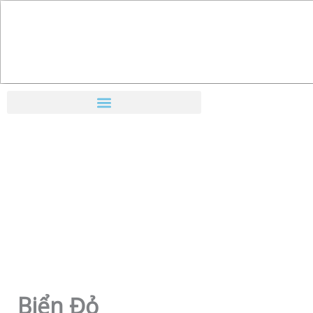
Nhảy
tới
nội
dung
Biển Đỏ