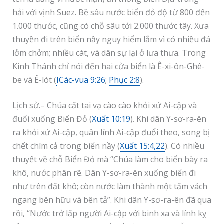
hải với vịnh Suez. Bề sâu nước biển đỏ độ từ 800 đến
1.000 thước, cũng có chỗ sâu tới 2.000 thước tây. Xưa
thuyền đi trên biển nầy nguy hiểm lắm vì có nhiều đá
lởm chởm; nhiều cát, và dân sự lại ở lưa thưa. Trong
Kinh Thánh chỉ nói đến hai cửa biển là Ê-xi-ôn-Ghê-
be và Ê-lót (
ICác-vua 9:26
;
Phục 2:8
).
Lịch sử.– Chúa cất tai vạ cào cào khỏi xứ Ai-cập và
đuổi xuống Biển Đỏ (
Xuất 10:19
). Khi dân Y-sơ-ra-ên
ra khỏi xứ Ai-cập, quân lính Ai-cập đuổi theo, song bị
chết chìm cả trong biển nầy (
Xuất 15:4,22
). Có nhiều
thuyết về chỗ Biển Đỏ mà “Chúa làm cho biển bày ra
khô, nước phân rẽ. Dân Y-sơ-ra-ên xuống biển đi
như trên đất khô; còn nước làm thành một tấm vách
ngang bên hữu và bên tả”. Khi dân Y-sơ-ra-ên đã qua
rồi, “Nước trở lấp người Ai-cập với binh xa và lính kỵ