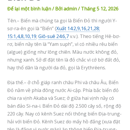
Để lại một bình luận
/ Bởi
admin
/
Tháng 5 12, 2026
Tên.– Biển mà chúng ta gọi là Biển Đỏ thì người Y-
sơ-ra-ên gọi là “Biển” (
Xuất 14:2,9,16,21,28;
15:1,4,8,10,19
;
Giô-suê 24:6,7
v.v.). Theo tiếng Hê-bơ-
rơ, biển nầy tên là “Yam suph”, vì có nhiều rêu biển
(algue) giống như lông chiên. Màu nước không đỏ,
nhưng xanh. Sở dĩ đặt tên là đỏ chắc vì cớ bờ đất đỏ,
hay thổ dân là người da đỏ, gọi là Erythréens.
Địa thế.– ở chỗ giáp ranh châu Phi và châu Âu, Biển
Đỏ nằm về phía đông nước Ai-cập. Phía bắc biển đỏ
chia ra vịnh Akaba và Suez; ở giữa hai vịnh nầy có
bán đảo Si-na-i. Biển Đỏ dài độ 2.500 cây số, rộng độ
220 cây. Nay có kênh Suez nối thông biển Địa-trung-
hải với biển Đỏ. Kênh Suez do mấy hồ đắng (xưa đặt
tên là đắng vì nước mặn) ăn thông biển Địa-trung-