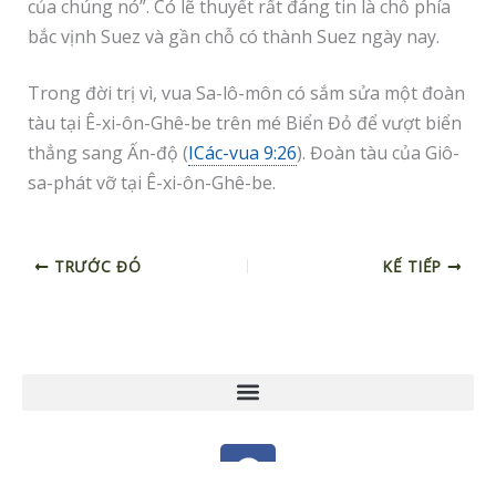
của chúng nó”. Có lẽ thuyết rất đáng tin là chỗ phía
bắc vịnh Suez và gần chỗ có thành Suez ngày nay.
Trong đời trị vì, vua Sa-lô-môn có sắm sửa một đoàn
tàu tại Ê-xi-ôn-Ghê-be trên mé Biển Đỏ để vượt biển
thẳng sang Ấn-độ (
ICác-vua 9:26
). Đoàn tàu của Giô-
sa-phát vỡ tại Ê-xi-ôn-Ghê-be.
TRƯỚC ĐÓ
KẾ TIẾP
F
a