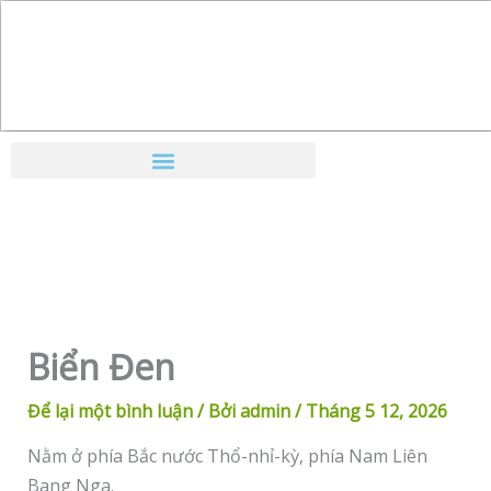
Nhảy
tới
nội
dung
Biển Đen
Để lại một bình luận
/ Bởi
admin
/
Tháng 5 12, 2026
Nằm ở phía Bắc nước Thổ-nhỉ-kỳ, phía Nam Liên
Bang Nga.