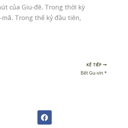
út của Giu-đê. Trong thời kỳ
-mã. Trong thế kỷ đầu tiên,
KẾ TIẾP
Bết Gu-vin *
F
a
c