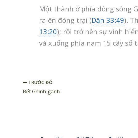
Một thành ở phía đông sông Gi
ra-ên đóng trại (
Dân 33:49
). T
13:20
); rồi trở nên sự vinh hiể
và xuống phía nam 15 cây số t
TRƯỚC ĐÓ
Bết Ghinh-ganh