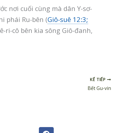
ớc nơi cuối cùng mà dân Y-sơ-
hi phái Ru-bên (
Giô-suê 12:3;
iê-ri-cô bên kia sông Giô-đanh,
KẾ TIẾP
Bết Gu-vin
F