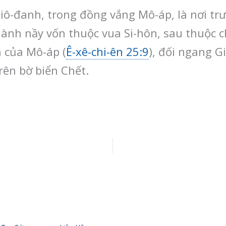
ô-đanh, trong đồng vắng Mô-áp, là nơi trư
hành nầy vốn thuộc vua Si-hôn, sau thuộc c
n của Mô-áp (
Ê-xê-chi-ên 25:9
), đối ngang G
rên bờ biển Chết.