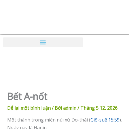
Nhảy
tới
nội
dung
Bết A-nốt
Để lại một bình luận
/ Bởi
admin
/
Tháng 5 12, 2026
Một thành trong miền núi xứ Do-thái (
Giô-suê 15:59
).
Ngày nay là Hanin.