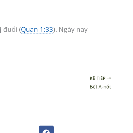
 đuổi (
Quan 1:33
). Ngày nay
KẾ TIẾP
Bết A-nốt
F