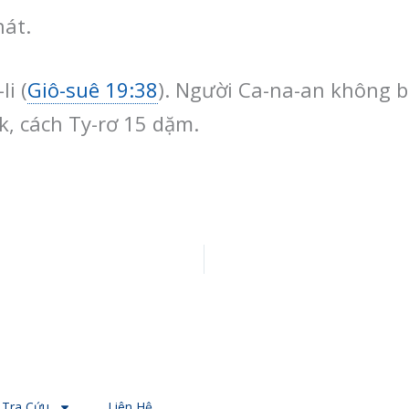
nát.
i (
Giô-suê 19:38
). Người Ca-na-an không bị
ik, cách Ty-rơ 15 dặm.
Tra Cứu
Liên Hệ