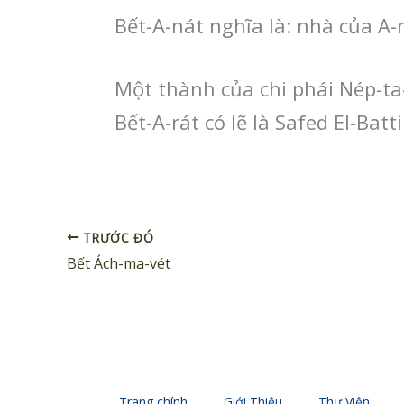
Bết-A-nát nghĩa là: nhà của A-
Một thành của chi phái Nép-ta-l
Bết-A-rát có lẽ là Safed El-Batt
TRƯỚC ĐÓ
Bết Ách-ma-vét
Trang chính
Giới Thiệu
Thư Viện