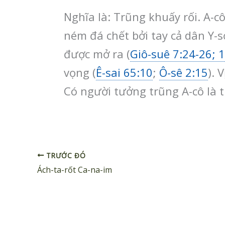
Nghĩa là: Trũng khuấy rối. A-c
ném đá chết bởi tay cả dân Y-
được mở ra (
Giô-suê 7:24-26; 
vọng (
Ê-sai 65:10
;
Ô-sê 2:15
). 
Có người tưởng trũng A-cô là t
TRƯỚC ĐÓ
Ách-ta-rốt Ca-na-im