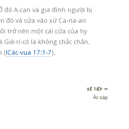
Ở đó A-can và gia đình người bị
ân đó và cửa vào xứ Ca-na-an
rối trở nên một cái cửa của hy
và Giê-ri-cô là không chắc chắn.
 (
ICác-vua 17:1-7
).
KẾ TIẾP
Ác-sáp