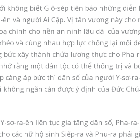
ới không biết Giô-sép tiên báo những diễn
-ên và người Ai Cập. Vị tân vương này cho 
oạ chính cho nền an ninh lâu dài của vương
éo và cùng nhau hợp lực chống lại mối đe
ng bức xây thành chứa lương thực cho Pha-r
hớ rằng một dân tộc có thể thống trị và bó
ập càng áp bức thì dân số của người Y-sơ-ra
i không ngăn cản được ý định của Đức Chúa 
 Y-sơ-ra-ên liên tục gia tăng dân số, Pha-r
ho các nữ hộ sinh Siếp-ra và Phu-ra phải gi