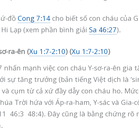
 Sứ-đồ
Cong 7:14
cho biết số con cháu của G
 Hi Lạp (xem phần bình giải
Sa 46:27
).
sơ-ra-ên (
Xu 1:7-2:10
) (
Xu 1:7-2:10
)
 7 nhấn mạnh việc con cháu Y-sơ-ra-ên gia
i sự tăng trưởng (bản tiếng Việt dịch là ‘s
 và cụm từ cả xứ đầy dẫy con cháu ho. Mức 
húa Trời hứa với Áp-ra-ham, Y-sác và Gia-c
1 46:3 48:4). Đây cũng là bằng chứng rõ
.