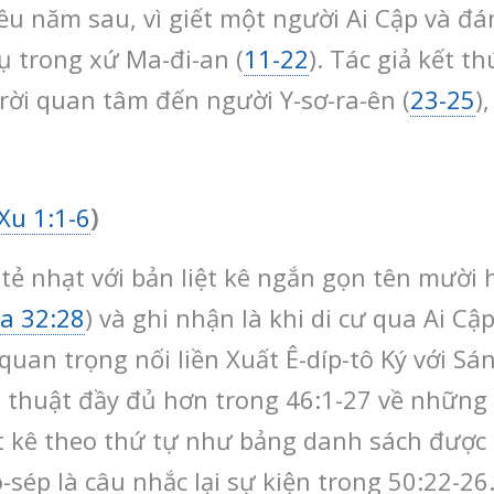
ều năm sau, vì giết một người Ai Cập và đá
ụ trong xứ Ma-đi-an (
11-22
). Tác giả kết 
rời quan tâm đến người Y-sơ-ra-ên (
23-25
)
Xu 1:1-6
)
tẻ nhạt với bản liệt kê ngắn gọn tên mười h
a 32:28
) và ghi nhận là khi di cư qua Ai Cậ
an trọng nối liền Xuất Ê-díp-tô Ký với Sáng
 thuật đầy đủ hơn trong 46:1-27 về những n
t kê theo thứ tự như bảng danh sách được 
-sép là câu nhắc lại sự kiện trong 50:22-26