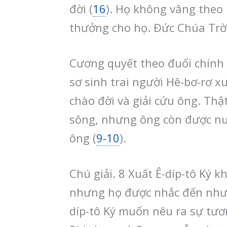
đời (
16
). Họ không vâng theo 
thưởng cho họ. Đức Chúa Trời
Cương quyết theo đuổi chính s
sơ sinh trai người Hê-bơ-rơ x
chào đời và giải cứu ông. Thậ
sông, nhưng ông còn được nu
ông (
9-10
).
Chú giải. 8
Xuất Ê-díp-tô Ký k
nhưng họ được nhắc đến như nh
díp-tô Ký muốn nêu ra sự tươn