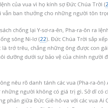
lệnh của vua vì họ kính sợ Đức Chúa Trời (
 vẫn ban thưởng cho những người tôn trọn
ách chống lại Y-sơ-ra-ên, Pha-ra-ôn ra lện
uống sông Ni-lơ (
22
). Đức Chúa Trời sắp xế
t là trớ trêu, chẳng những ông được con gá
ôi dưỡng dưới sự bảo vệ của chính người 
hông nêu rõ danh tánh các vua (Pha-ra-ôn) A
ững người không có giá trị gì. Sở dĩ có c
g phản giữa Đức Giê-hô-va với các vua Ai Cậ