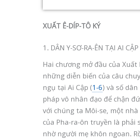
XUẤT Ê-DÍP-TÔ KÝ
1. DÂN Y-SƠ-RA-ÊN TẠI AI CẬP 
Hai chương mở đầu của Xuất Ê-
những diễn biến của câu chuyệ
ngụ tại Ai Cập (
1-6
) và số dân
pháp vô nhân đạo để chận đứn
với chúng ta Môi-se, một nhà l
của Pha-ra-ôn truyền là phải s
nhờ người mẹ khôn ngoan. Rồi