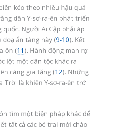
 biến kéo theo nhiều hậu quả
rằng dân Y-sơ-ra-ên phát triển
 quốc. Người Ai Cập phải áp
 doạ ẩn tàng này (
9-10
). Kết
a-ôn (
11
). Hành động man rợ
c lột một dân tộc khác ra
-ên càng gia tăng (
12
). Những
Trời là khiến Y-sơ-ra-ên trở
a-ôn tìm một biện pháp khác để
ết tất cả các bé trai mới chào