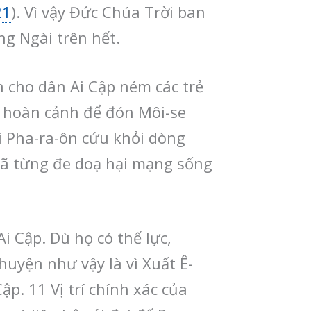
21
). Vì vậy Đức Chúa Trời ban
g Ngài trên hết.
h cho dân Ai Cập ném các trẻ
p hoàn cảnh để đón Môi-se
i Pha-ra-ôn cứu khỏi dòng
đã từng đe doạ hại mạng sống
i Cập. Dù họ có thế lực,
huyện như vậy là vì Xuất Ê-
p. 11 Vị trí chính xác của