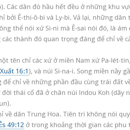
o). Các dân đó hầu hết đều ở những khu vự
ỉ bởi Ê-thi-ô-bi và Ly-bi. Vả lại, những dâ
ông thể nói xứ Si-ni mà Ê-sai nói đó, là ám
các thành đó quan trọng đáng để chỉ về cả
ột tên chỉ các xứ ở miền Nam xứ Pa-lét-tin
Xuất 16:1
), và núi Si-na-i. Song miền nầy g
g để chỉ về những phần đầu cùng trái đất v
ừ đời thái cổ đã ở chân núi Indou Koh (dãy 
un).
hỉ về dân Trung Hoa. Tiên tri không nói quy
Ês 49:12
ở trong khoảng thời gian các phu tù