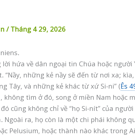
in
/
Tháng 4 29, 2026
iniens.
lời hứa về dân ngoại tin Chúa hoặc người Y
ất. “Nầy, những kẻ nầy sẽ đến từ nơi xa; kì
g Tây, và những kẻ khác từ xứ Si-ni” (
Ês 4
ni, không tìm ở đó, song ở miền Nam hoặc m
đó cũng không chỉ về “họ Si-nít” của người 
. Ngoài ra, họ còn là một chi phái không q
ặc Pelusium, hoặc thành nào khác trong Ai-