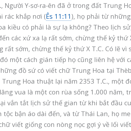
C., Người Y-sơ-ra-ên đã ở trong đất Trung H
i rác khắp nơi (
Ês 11:11
), họ phải từ những 
a kiều có phải là sự lạ không? Theo lịch sử
ến các xứ xa lạ rất sớm, chừng thế kỷ thứ X
rất sớm, chừng thế kỷ thứ X T.C. Có lẽ vì 
đó một cách gián tiếp họ cũng liên hệ với 
ững đồ sứ có viết chữ Trung Hoa tại Thèbes
i Trung Hoa thuật lại năm 2353 T.C., một đ
ng vua là một con rùa sống 1.000 năm, tr
ại vắn tắt lịch sử thế gian từ khi bắt đầu 
n tộc bận áo dài đến, và từ Thái Lan, họ m
ữ viết giống con nòng nọc gợi ý về lối viế