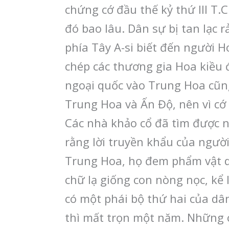
chứng cớ đầu thế kỷ thứ III T.
đó bao lâu. Dân sự bị tan lạc rả
phía Tây A-si biết đến người Ho
chép các thương gia Hoa kiều đ
ngoại quốc vào Trung Hoa cũng 
Trung Hoa và Ấn Độ, nên vì cớ 
Các nhà khảo cổ đã tìm được nh
rằng lời truyền khẩu của ngườ
Trung Hoa, họ đem phẩm vật dâ
chữ lạ giống con nòng nọc, kể l
có một phái bộ thứ hai của dâ
thì mất trọn một năm. Những ch