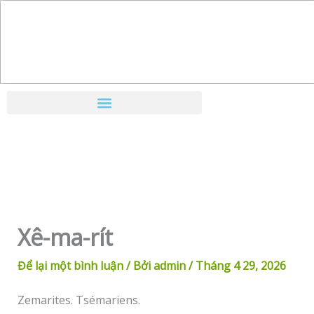
Nhảy
tới
nội
dung
Xê-ma-rít
Để lại một bình luận
/ Bởi
admin
/
Tháng 4 29, 2026
Zemarites. Tsémariens.