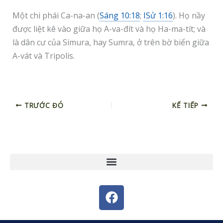
Một chi phái Ca-na-an (
Sáng 10:18
;
ISử 1:16
). Họ nầy
được liệt kê vào giữa họ A-va-đít và họ Ha-ma-tít; và
là dân cư của Simura, hay Sumra, ở trên bờ biển giữa
A-vát và Tripolis.
TRƯỚC ĐÓ
KẾ TIẾP
F
a
c