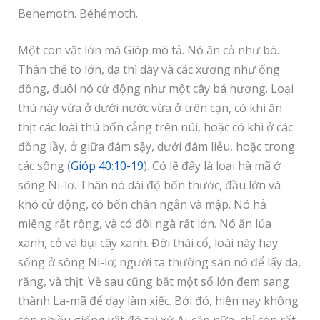
Behemoth. Béhémoth.
Một con vật lớn mà Gióp mô tả. Nó ăn cỏ như bò.
Thân thể to lớn, da thì dày và các xương như ống
đồng, đuôi nó cử động như một cây bá hương. Loại
thú này vừa ở dưới nước vừa ở trên cạn, có khi ăn
thịt các loài thú bốn cẳng trên núi, hoặc có khi ở các
đồng lầy, ở giữa đám sậy, dưới đám liễu, hoặc trong
các sông (
Gióp 40:10-19
). Có lẽ đây là loại hà mã ở
sông Ni-lơ. Thân nó dài độ bốn thước, đầu lớn và
khó cử động, có bốn chân ngắn và mập. Nó hả
miệng rất rộng, và có đôi ngà rất lớn. Nó ăn lúa
xanh, cỏ và bụi cây xanh. Đời thái cổ, loài này hay
sống ở sông Ni-lơ; người ta thường săn nó để lấy da,
răng, và thịt. Về sau cũng bắt một số lớn đem sang
thành La-mã để dạy làm xiếc. Bởi đó, hiện nay không
còn nhiều giống vật đó tại xứ Ai-cập nữa, chỉ còn rất