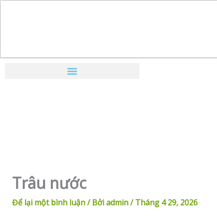
Nhảy
tới
nội
dung
Trâu nước
Để lại một bình luận
/ Bởi
admin
/
Tháng 4 29, 2026