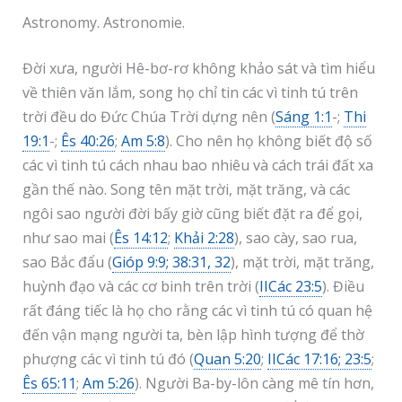
Astronomy. Astronomie.
Đời xưa, người Hê-bơ-rơ không khảo sát và tìm hiểu
về thiên văn lắm, song họ chỉ tin các vì tinh tú trên
trời đều do Đức Chúa Trời dựng nên (
Sáng 1:1
-;
Thi
19:1
-;
Ês 40:26
;
Am 5:8
). Cho nên họ không biết độ số
các vì tinh tú cách nhau bao nhiêu và cách trái đất xa
gần thế nào. Song tên mặt trời, mặt trăng, và các
ngôi sao người đời bấy giờ cũng biết đặt ra để gọi,
như sao mai (
Ês 14:12
;
Khải 2:28
), sao cày, sao rua,
sao Bắc đẩu (
Gióp 9:9; 38:31, 32
), mặt trời, mặt trăng,
huỳnh đạo và các cơ binh trên trời (
IICác 23:5
). Điều
rất đáng tiếc là họ cho rằng các vì tinh tú có quan hệ
đến vận mạng người ta, bèn lập hình tượng để thờ
phượng các vì tinh tú đó (
Quan 5:20
;
IICác 17:16; 23:5
;
Ês 65:11
;
Am 5:26
). Người Ba-by-lôn càng mê tín hơn,