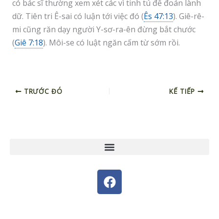
có bác sĩ thường xem xét các vì tinh tú để đoán lành
dữ. Tiên tri Ê-sai có luận tới việc đó (
Ês 47:13
). Giê-rê-
mi cũng răn dạy người Y-sơ-ra-ên đừng bắt chước
(
Giê 7:18
). Môi-se có luật ngăn cấm từ sớm rồi.
TRƯỚC ĐÓ
KẾ TIẾP
F
a
c
e
© 2026 - Designed by Nguyễn Thiên Ý