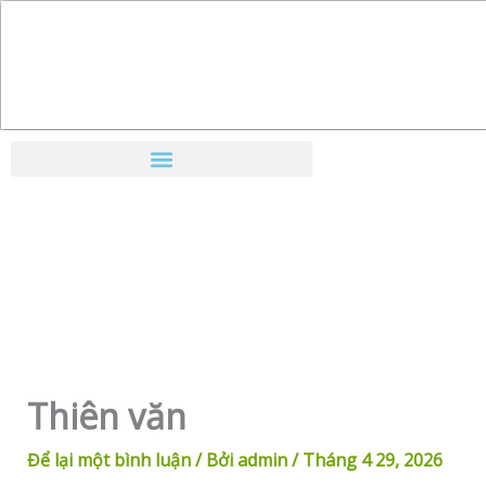
Nhảy
tới
nội
dung
Thiên văn
Để lại một bình luận
/ Bởi
admin
/
Tháng 4 29, 2026