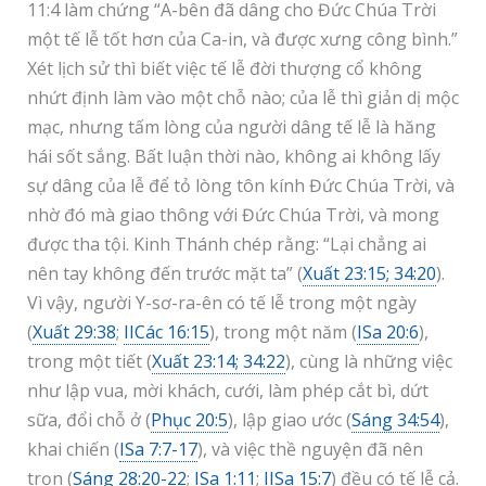
11:4 làm chứng “A-bên đã dâng cho Đức Chúa Trời
một tế lễ tốt hơn của Ca-in, và được xưng công bình.”
Xét lịch sử thì biết việc tế lễ đời thượng cổ không
nhứt định làm vào một chỗ nào; của lễ thì giản dị mộc
mạc, nhưng tấm lòng của người dâng tế lễ là hăng
hái sốt sắng. Bất luận thời nào, không ai không lấy
sự dâng của lễ để tỏ lòng tôn kính Đức Chúa Trời, và
nhờ đó mà giao thông với Đức Chúa Trời, và mong
được tha tội. Kinh Thánh chép rằng: “Lại chẳng ai
nên tay không đến trước mặt ta” (
Xuất 23:15; 34:20
).
Vì vậy, người Y-sơ-ra-ên có tế lễ trong một ngày
(
Xuất 29:38
;
IICác 16:15
), trong một năm (
ISa 20:6
),
trong một tiết (
Xuất 23:14; 34:22
), cùng là những việc
như lập vua, mời khách, cưới, làm phép cắt bì, dứt
sữa, đổi chỗ ở (
Phục 20:5
), lập giao ước (
Sáng 34:54
),
khai chiến (
ISa 7:7-17
), và việc thề nguyện đã nên
trọn (
Sáng 28:20-22
;
ISa 1:11
;
IISa 15:7
) đều có tế lễ cả.