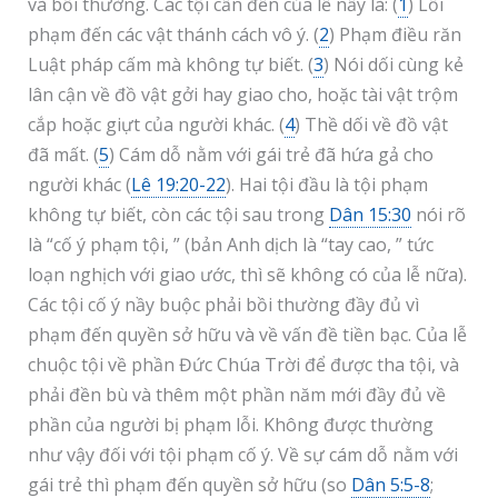
và bồi thường. Các tội cần đến của lễ nầy là: (
1
) Lỗi
phạm đến các vật thánh cách vô ý. (
2
) Phạm điều răn
Luật pháp cấm mà không tự biết. (
3
) Nói dối cùng kẻ
lân cận về đồ vật gởi hay giao cho, hoặc tài vật trộm
cắp hoặc giựt của người khác. (
4
) Thề dối về đồ vật
đã mất. (
5
) Cám dỗ nằm với gái trẻ đã hứa gả cho
người khác (
Lê 19:20-22
). Hai tội đầu là tội phạm
không tự biết, còn các tội sau trong
Dân 15:30
nói rõ
là “cố ý phạm tội, ” (bản Anh dịch là “tay cao, ” tức
loạn nghịch với giao ước, thì sẽ không có của lễ nữa).
Các tội cố ý nầy buộc phải bồi thường đầy đủ vì
phạm đến quyền sở hữu và về vấn đề tiền bạc. Của lễ
chuộc tội về phần Đức Chúa Trời để được tha tội, và
phải đền bù và thêm một phần năm mới đầy đủ về
phần của người bị phạm lỗi. Không được thường
như vậy đối với tội phạm cố ý. Về sự cám dỗ nằm với
gái trẻ thì phạm đến quyền sở hữu (so
Dân 5:5-8
;