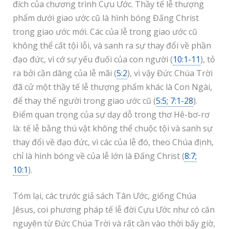
đích của chương trình Cựu Ước. Thầy tế lễ thượng
phẩm dưới giao ước cũ là hình bóng Đấng Christ
trong giao ước mới. Các của lễ trong giao ước cũ
không thể cất tội lỗi, và sanh ra sự thay đổi về phần
đạo đức, vì cớ sự yếu đuối của con người (
10:1-11
), tỏ
ra bởi cần dâng của lễ mãi (
5:2
), vì vậy Đức Chúa Trời
đã cử một thầy tế lễ thượng phẩm khác là Con Ngài,
để thay thế người trong giao ước cũ (
5:5; 7:1-28
).
Điểm quan trọng của sự dạy dỗ trong thơ Hê-bơ-rơ
là: tế lễ bằng thú vật không thể chuộc tội và sanh sự
thay đổi về đạo đức, vì các của lễ đó, theo Chúa định,
chỉ là hình bóng về của lễ lớn là Đấng Christ (
8:7;
10:1
).
Tóm lại, các trước giả sách Tân Ước, giống Chúa
Jêsus, coi phương pháp tế lễ đời Cựu Ước như có căn
nguyên từ Đức Chúa Trời và rất cần vào thời bấy giờ,