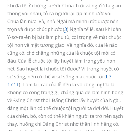
khi đã tế. Ý chừng là Đức Chúa Trời và người ta giao
thông với nhau, tỏ ra người lại lập minh ước với
Chúa lần nữa. Vả, nhờ Ngài mà minh ước được nên
trọn và được chúc phước (
3
) Nghĩa tế lễ, sau khi dân
Y-sơ-ra-ên bị bắt làm phu tù, coi trọng về mặt chuộc
tội hơn về mặt tương giao. Về nghĩa đó, của lễ nào
cũng có, chớ chẳng những của lễ chuộc tội mới có
đâu. Của lễ chuộc tội lấy huyết làm trọng yếu hơn
hết. Sao huyết lại chuộc tội được? Vì trong huyết có
sự sống, nên có thể vì sự sống mà chuộc tội (
Lê
17:11
). Tóm lại, các của lễ đều là vô công, nghĩa là
không có công trạng gì, chẳng qua để làm hình bóng
về Đấng Christ thôi. Đấng Christ lấy huyết của Ngài,
dâng một lần có thể chuộc tội người ta đời đời. Huyết
của chiên, bò, còn có thể khiến người ta trở nên sạch
thay, huống chi Đấng Christ nhờ thân linh hằng có,