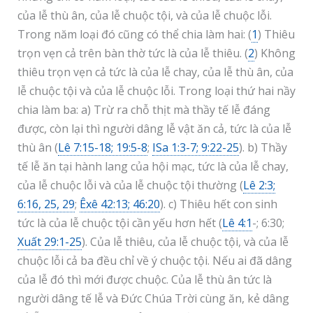
của lễ thù ân, của lễ chuộc tội, và của lễ chuộc lỗi.
Trong năm loại đó cũng có thể chia làm hai: (
1
) Thiêu
trọn vẹn cả trên bàn thờ tức là của lễ thiêu. (
2
) Không
thiêu trọn vẹn cả tức là của lễ chay, của lễ thù ân, của
lễ chuộc tội và của lễ chuộc lỗi. Trong loại thứ hai nầy
chia làm ba: a) Trừ ra chỗ thịt mà thầy tế lễ đáng
được, còn lại thì người dâng lễ vật ăn cả, tức là của lễ
thù ân (
Lê 7:15-18; 19:5-8
;
ISa 1:3-7; 9:22-25
). b) Thầy
tế lễ ăn tại hành lang của hội mạc, tức là của lễ chay,
của lễ chuộc lỗi và của lễ chuộc tội thường (
Lê 2:3;
6:16, 25, 29
;
Êxê 42:13; 46:20
). c) Thiêu hết con sinh
tức là của lễ chuộc tội cần yếu hơn hết (
Lê 4:1
-; 6:30;
Xuất 29:1-25
). Của lễ thiêu, của lễ chuộc tội, và của lễ
chuộc lỗi cả ba đều chỉ về ý chuộc tội. Nếu ai đã dâng
của lễ đó thì mới được chuộc. Của lễ thù ân tức là
người dâng tế lễ và Đức Chúa Trời cùng ăn, kẻ dâng