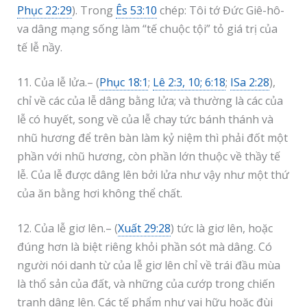
Phục 22:29
). Trong
Ês 53:10
chép: Tôi tớ Đức Giê-hô-
va dâng mạng sống làm “tế chuộc tội” tỏ giá trị của
tế lễ nầy.
11. Của lễ lửa.– (
Phục 18:1
;
Lê 2:3, 10; 6:18
;
ISa 2:28
),
chỉ về các của lễ dâng bằng lửa; và thường là các của
lễ có huyết, song về của lễ chay tức bánh thánh và
nhũ hương để trên bàn làm kỷ niệm thì phải đốt một
phần với nhũ hương, còn phần lớn thuộc về thầy tế
lễ. Của lễ được dâng lên bởi lửa như vậy như một thứ
của ăn bằng hơi không thể chất.
12. Của lễ giơ lên.– (
Xuất 29:28
) tức là giơ lên, hoặc
đúng hơn là biệt riêng khỏi phần sót mà dâng. Có
người nói danh từ của lễ giơ lên chỉ về trái đầu mùa
là thổ sản của đất, và những của cướp trong chiến
tranh dâng lên. Các tế phẩm như vai hữu hoặc đùi