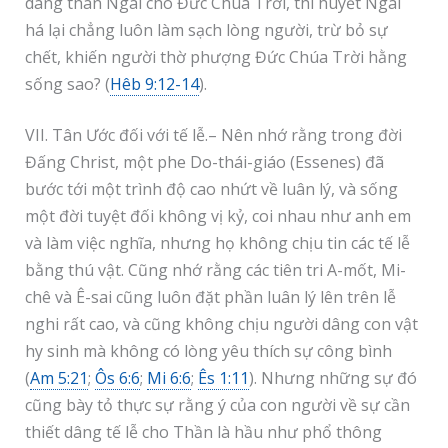
dâng thân Ngài cho Đức Chúa Trời, thì huyết Ngài
há lại chẳng luôn làm sạch lòng người, trừ bỏ sự
chết, khiến người thờ phượng Đức Chúa Trời hằng
sống sao? (
Hêb 9:12-14
).
VII. Tân Ước đối với tế lễ.– Nên nhớ rằng trong đời
Đấng Christ, một phe Do-thái-giáo (Essenes) đã
bước tới một trình độ cao nhứt về luân lý, và sống
một đời tuyệt đối không vị kỷ, coi nhau như anh em
và làm việc nghĩa, nhưng họ không chịu tin các tế lễ
bằng thú vật. Cũng nhớ rằng các tiên tri A-mốt, Mi-
chê và Ê-sai cũng luôn đặt phần luân lý lên trên lễ
nghi rất cao, và cũng không chịu người dâng con vật
hy sinh mà không có lòng yêu thích sự công bình
(
Am 5:21
;
Ôs 6:6
;
Mi 6:6
;
Ês 1:11
). Nhưng những sự đó
cũng bày tỏ thực sự rằng ý của con người về sự cần
thiết dâng tế lễ cho Thần là hầu như phổ thông