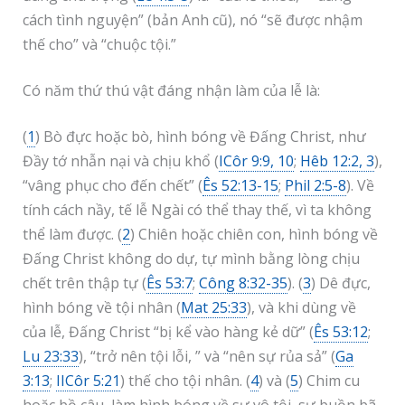
cách tình nguyện” (bản Anh cũ), nó “sẽ được nhậm
thế cho” và “chuộc tội.”
Có năm thứ thú vật đáng nhận làm của lễ là:
(
1
) Bò đực hoặc bò, hình bóng về Đấng Christ, như
Đầy tớ nhẫn nại và chịu khổ (
ICôr 9:9, 10
;
Hêb 12:2, 3
),
“vâng phục cho đến chết” (
Ês 52:13-15
;
Phil 2:5-8
). Về
tính cách nầy, tế lễ Ngài có thể thay thế, vì ta không
thể làm được. (
2
) Chiên hoặc chiên con, hình bóng về
Đấng Christ không do dự, tự mình bằng lòng chịu
chết trên thập tự (
Ês 53:7
;
Công 8:32-35
). (
3
) Dê đực,
hình bóng về tội nhân (
Mat 25:33
), và khi dùng về
của lễ, Đấng Christ “bị kể vào hàng kẻ dữ” (
Ês 53:12
;
Lu 23:33
), “trở nên tội lỗi, ” và “nên sự rủa sả” (
Ga
3:13
;
IICôr 5:21
) thế cho tội nhân. (
4
) và (
5
) Chim cu