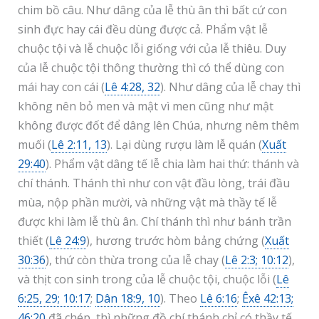
chim bồ câu. Như dâng của lễ thù ân thì bất cứ con
sinh đực hay cái đều dùng được cả. Phẩm vật lễ
chuộc tội và lễ chuộc lỗi giống với của lễ thiêu. Duy
của lễ chuộc tội thông thường thì có thể dùng con
mái hay con cái (
Lê 4:28, 32
). Như dâng của lễ chay thì
không nên bỏ men và mật vì men cũng như mật
không được đốt để dâng lên Chúa, nhưng nêm thêm
muối (
Lê 2:11, 13
). Lại dùng rượu làm lễ quán (
Xuất
29:40
). Phẩm vật dâng tế lễ chia làm hai thứ: thánh và
chí thánh. Thánh thì như con vật đầu lòng, trái đầu
mùa, nộp phần mười, và những vật mà thầy tế lễ
được khi làm lễ thù ân. Chí thánh thì như bánh trần
thiết (
Lê 24:9
), hương trước hòm bảng chứng (
Xuất
30:36
), thứ còn thừa trong của lễ chay (
Lê 2:3; 10:12
),
và thịt con sinh trong của lễ chuộc tội, chuộc lỗi (
Lê
6:25, 29; 10:17
;
Dân 18:9, 10
). Theo
Lê 6:16
;
Êxê 42:13;
46:20
đã chép, thì những đồ chí thánh chỉ có thầy tế