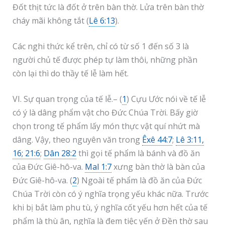
Đốt thịt tức là đốt ở trên bàn thờ. Lửa trên bàn thờ
cháy mãi không tắt (
Lê 6:13
).
Các nghi thức kể trên, chỉ có từ số 1 đến số 3 là
người chủ tế được phép tự làm thôi, những phần
còn lại thì do thầy tế lễ làm hết.
VI. Sự quan trọng của tế lễ.– (
1
) Cựu Ước nói về tế lễ
có ý là dâng phẩm vật cho Đức Chúa Trời. Bấy giờ
chọn trong tế phẩm lấy món thực vật quí nhứt mà
dâng. Vậy, theo nguyên văn trong
Êxê 44:7
;
Lê 3:11,
16; 21:6
;
Dân 28:2
thì gọi tế phẩm là bánh và đồ ăn
của Đức Giê-hô-va.
Mal 1:7
xưng bàn thờ là bàn của
Đức Giê-hô-va. (
2
) Ngoài tế phẩm là đồ ăn của Đức
Chúa Trời còn có ý nghĩa trọng yếu khác nữa. Trước
khi bị bắt làm phu tù, ý nghĩa cốt yếu hơn hết của tế
phẩm là thù ân, nghĩa là đem tiệc yến ở Đền thờ sau