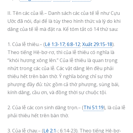
II. Tên các của lễ.– Danh sách các của tế lễ như Cựu
Ước đã nói, đại để là tùy theo hình thức và lý do khi
dâng của tế lễ mà đặt ra. Kể tóm tắt có 14 thứ sau:
1. Của lễ thiêu.– (
Lê 1:3-17; 6:8-12
;
Xuất 29:15-18
).
Theo tiếng Hê-bơ-rơ, thì của lễ thiêu có nghĩa là
“khói hương xông lên.” Của lễ thiêu là quan trọng
nhứt trong các của lễ. Các vật dâng lên đều phải
thiêu hết trên bàn thờ. Ý nghĩa bóng chỉ sự thờ
phượng đầy đủ: tức gồm cả thờ phượng, sùng bái,
kính dâng, cầu ơn, và đồng thời sự chuộc tội.
2. Của lễ các con sinh dâng trọn.– (
Thi 51:19
), là của lễ
phải thiêu hết trên bàn thờ.
3. Của lễ chay.– (
Lê 2:1
-; 6:14-23). Theo tiếng Hê-bơ-