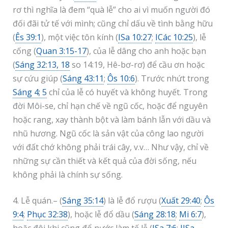
rơ thì nghĩa là đem “quà lễ” cho ai vì muốn người đó
đối đãi tử tế với mình; cũng chỉ dấu về tình bằng hữu
(
Ês 39:1
), một việc tôn kính (
ISa 10:27
;
ICác 10:25
), lễ
cống (
Quan 3:15-17
), của lễ dâng cho anh hoặc bạn
(
Sáng 32:13, 18
so 14:19, Hê-bơ-rơ) để cầu ơn hoặc
sự cứu giúp (
Sáng 43:11
;
Ôs 10:6
). Trước nhứt trong
Sáng 4; 5
chỉ của lễ có huyết và không huyết. Trong
đời Môi-se, chỉ hạn chế về ngũ cốc, hoặc để nguyên
hoặc rang, xay thành bột và làm bánh lẫn với dầu và
nhũ hương. Ngũ cốc là sản vật của công lao người
với đất chớ không phải trái cây, v.v… Như vậy, chỉ về
những sự cần thiết và kết quả của đời sống, nếu
không phải là chính sự sống.
4. Lễ quán.– (
Sáng 35:14
) là lễ đổ rượu (
Xuất 29:40
;
Ôs
9:4
;
Phục 32:38
), hoặc lễ đổ dầu (
Sáng 28:18
;
Mi 6:7
),