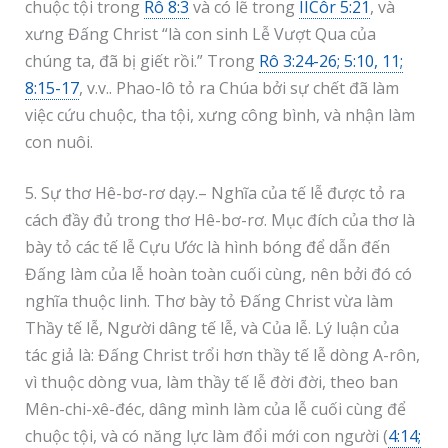
chuộc tội trong
Rô 8:3
và có lẽ trong
IICôr 5:21
, và
xưng Đấng Christ “là con sinh Lễ Vượt Qua của
chúng ta, đã bị giết rồi.” Trong
Rô 3:24-26; 5:10, 11;
8:15-17
, v.v.. Phao-lô tỏ ra Chúa bởi sự chết đã làm
việc cứu chuộc, tha tội, xưng công bình, và nhận làm
con nuôi.
5. Sự thơ Hê-bơ-rơ dạy.– Nghĩa của tế lễ được tỏ ra
cách đầy đủ trong thơ Hê-bơ-rơ. Mục đích của thơ là
bày tỏ các tế lễ Cựu Ước là hình bóng để dẫn đến
Đấng làm của lễ hoàn toàn cuối cùng, nên bởi đó có
nghĩa thuộc linh. Thơ bày tỏ Đấng Christ vừa làm
Thầy tế lễ, Người dâng tế lễ, và Của lễ. Lý luận của
tác giả là: Đấng Christ trổi hơn thầy tế lễ dòng A-rôn,
vì thuộc dòng vua, làm thầy tế lễ đời đời, theo ban
Mên-chi-xê-đéc, dâng mình làm của lễ cuối cùng để
chuộc tội, và có năng lực làm đổi mới con người (
4:14;