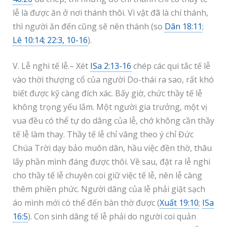
lễ là được ăn ở nơi thánh thôi. Vì vật đã là chí thánh,
thì người ăn đến cũng sẽ nên thánh (so
Dân 18:11
;
Lê 10:14; 22:3, 10-16
).
V. Lễ nghi tế lễ.– Xét
ISa 2:13-16
chép các qui tắc tế lễ
vào thời thượng cổ của người Do-thái ra sao, rất khó
biết được kỹ càng đích xác. Bấy giờ, chức thầy tế lễ
không trọng yếu lắm. Một người gia trưởng, một vị
vua đều có thể tự do dâng của lễ, chớ không cần thầy
tế lễ làm thay. Thầy tế lễ chỉ vâng theo ý chỉ Đức
Chúa Trời dạy bảo muôn dân, hầu việc đền thờ, thâu
lấy phần mình đáng được thôi. Về sau, đặt ra lễ nghi
cho thầy tế lễ chuyên coi giữ việc tế lễ, nên lễ càng
thêm phiền phức. Người dâng của lễ phải giặt sạch
áo mình mới có thể đến bàn thờ được (
Xuất 19:10
;
ISa
16:5
). Con sinh dâng tế lễ phải do người coi quản