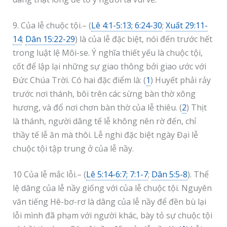
9. Của lễ chuộc tội.– (
Lê 4:1-5:13; 6:24-30
;
Xuất 29:11-
14
;
Dân 15:22-29
) là của lễ đặc biệt, nói đến trước hết
trong luật lệ Môi-se. Ý nghĩa thiết yếu là chuộc tội,
cốt để lập lại những sự giao thông bởi giao ước với
Đức Chúa Trời. Có hai đặc điểm là: (
1
) Huyết phải rảy
trước nơi thánh, bôi trên các sừng bàn thờ xông
hương, và đổ nơi chơn bàn thờ của lễ thiêu. (
2
) Thịt
là thánh, người dâng tế lễ không nên rờ đến, chỉ
thầy tế lễ ăn mà thôi. Lễ nghi đặc biệt ngày Đại lễ
chuộc tội tập trung ở của lễ nầy.
10 Của lễ mắc lỗi.– (
Lê 5:14-6:7; 7:1-7
;
Dân 5:5-8
). Thể
lệ dâng của lễ nầy giống với của lễ chuộc tội. Nguyên
văn tiếng Hê-bơ-rơ là dâng của lễ nầy để đền bù lại
lỗi mình đã phạm với người khác, bày tỏ sự chuộc tội