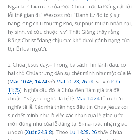
Ngài là “Chiên con của Đức Chúa Trời, là Đấng cất tội
lỗi thế gian đi.” Wescott nói: “Danh từ đó tỏ ý sự
bằng lòng chịu thương khó, sự phục thuận nhẫn nại,
hy sinh, và cứu chuộc, v.v” Thật Giăng thấy rằng
Đấng Christ “đang chịu cực khổ dưới gánh nặng của
tội lỗi loài người.”
2. Chúa Jêsus dạy.– Trong ba sách Tin lành đầu, có
hai chỗ Chúa trưng dẫn sự chết mình như một của lễ
(
Mác 10:45; 14:24
với
Mat 20:28; 26:28
, so với
ICôr
11:25
). Nghĩa câu đó là Chúa đến “làm giá trả để
chuộc, ” vậy, có nghĩa là tế lễ.
Mác 14:24
tỏ rõ hơn
nghĩa tế lễ. Các nhà thần học đều tin Chúa Jêsus coi
sự chết mình như là việc xác nhận của lễ giao ước
mới, đúng như của lễ dâng tại Si-na-i xác nhận giao
ước cũ (
Xuất 24:3-8
). Theo
Lu 14:25, 26
thấy Chúa