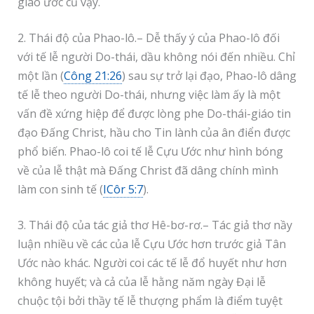
giao ước cũ vậy.
2. Thái độ của Phao-lô.– Dễ thấy ý của Phao-lô đối
với tế lễ người Do-thái, dầu không nói đến nhiều. Chỉ
một lần (
Công 21:26
) sau sự trở lại đạo, Phao-lô dâng
tế lễ theo người Do-thái, nhưng việc làm ấy là một
vấn đề xứng hiệp để được lòng phe Do-thái-giáo tin
đạo Đấng Christ, hầu cho Tin lành của ân điển được
phổ biến. Phao-lô coi tế lễ Cựu Ước như hình bóng
về của lễ thật mà Đấng Christ đã dâng chính mình
làm con sinh tế (
ICôr 5:7
).
3. Thái độ của tác giả thơ Hê-bơ-rơ.– Tác giả thơ nầy
luận nhiều về các của lễ Cựu Ước hơn trước giả Tân
Ước nào khác. Người coi các tế lễ đổ huyết như hơn
không huyết; và cả của lễ hằng năm ngày Đại lễ
chuộc tội bởi thầy tế lễ thượng phẩm là điểm tuyệt