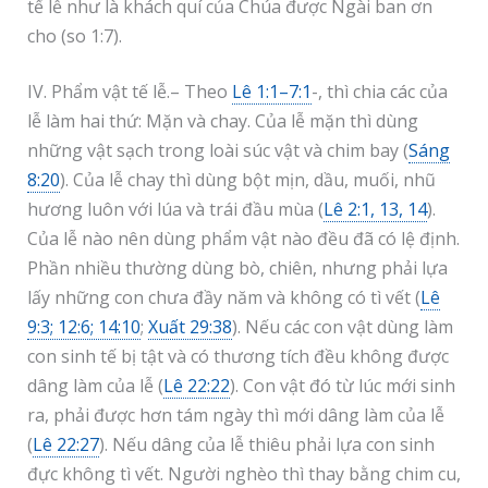
tế lễ như là khách quí của Chúa được Ngài ban ơn
cho (so 1:7).
IV. Phẩm vật tế lễ.– Theo
Lê 1:1–7:1
-, thì chia các của
lễ làm hai thứ: Mặn và chay. Của lễ mặn thì dùng
những vật sạch trong loài súc vật và chim bay (
Sáng
8:20
). Của lễ chay thì dùng bột mịn, dầu, muối, nhũ
hương luôn với lúa và trái đầu mùa (
Lê 2:1, 13, 14
).
Của lễ nào nên dùng phẩm vật nào đều đã có lệ định.
Phần nhiều thường dùng bò, chiên, nhưng phải lựa
lấy những con chưa đầy năm và không có tì vết (
Lê
9:3; 12:6; 14:10
;
Xuất 29:38
). Nếu các con vật dùng làm
con sinh tế bị tật và có thương tích đều không được
dâng làm của lễ (
Lê 22:22
). Con vật đó từ lúc mới sinh
ra, phải được hơn tám ngày thì mới dâng làm của lễ
(
Lê 22:27
). Nếu dâng của lễ thiêu phải lựa con sinh
đực không tì vết. Người nghèo thì thay bằng chim cu,