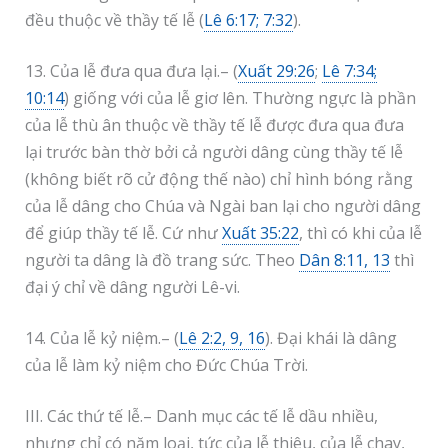
đều thuộc về thầy tế lễ (
Lê 6:17; 7:32
).
13. Của lễ đưa qua đưa lại.– (
Xuất 29:26
;
Lê 7:34;
10:14
) giống với của lễ giơ lên. Thường ngực là phần
của lễ thù ân thuộc về thầy tế lễ được đưa qua đưa
lại trước bàn thờ bởi cả người dâng cùng thầy tế lễ
(không biết rõ cử động thế nào) chỉ hình bóng rằng
của lễ dâng cho Chúa và Ngài ban lại cho người dâng
để giúp thầy tế lễ. Cứ như
Xuất 35:22
, thì có khi của lễ
người ta dâng là đồ trang sức. Theo
Dân 8:11, 13
thì
đại ý chỉ về dâng người Lê-vi.
14. Của lễ kỷ niệm.– (
Lê 2:2, 9, 16
). Đại khái là dâng
của lễ làm kỷ niệm cho Đức Chúa Trời.
III. Các thứ tế lễ.– Danh mục các tế lễ dầu nhiều,
nhưng chỉ có năm loại, tức của lễ thiêu, của lễ chay,