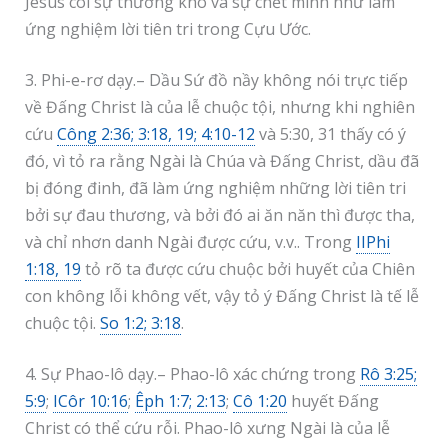
Jêsus coi sự thương khó và sự chết mình như làm
ứng nghiệm lời tiên tri trong Cựu Ước.
3. Phi-e-rơ dạy.– Dầu Sứ đồ nầy không nói trực tiếp
về Đấng Christ là của lễ chuộc tội, nhưng khi nghiên
cứu
Công 2:36; 3:18, 19; 4:10-12
và 5:30, 31 thấy có ý
đó, vì tỏ ra rằng Ngài là Chúa và Đấng Christ, dầu đã
bị đóng đinh, đã làm ứng nghiệm những lời tiên tri
bởi sự đau thương, và bởi đó ai ăn năn thì được tha,
và chỉ nhơn danh Ngài được cứu, v.v.. Trong
IIPhi
1:18, 19
tỏ rõ ta được cứu chuộc bởi huyết của Chiên
con không lỗi không vết, vậy tỏ ý Đấng Christ là tế lễ
chuộc tội.
So 1:2; 3:18
.
4. Sự Phao-lô dạy.– Phao-lô xác chứng trong
Rô 3:25;
5:9
;
ICôr 10:16
;
Êph 1:7; 2:13
;
Cô 1:20
huyết Đấng
Christ có thể cứu rỗi. Phao-lô xưng Ngài là của lễ