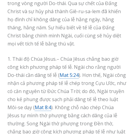
trong vòng người Do-thái. Qua sự chết của Đấng
Christ và sự hủy phá thành Giê-ru-sa-lem đã khiến
họ đình chỉ không dâng của lễ hằng ngày, hằng
tháng, hằng năm. Sự hiểu biết về tế lễ của Đấng
Christ bằng chính mình Ngài, cuối cùng sẽ hủy diệt
mọi vết tích tế lễ bằng thú vật.
1. Thái độ Chúa Jêsus.– Chúa Jêsus chẳng bao giờ
công kích phương pháp tế lễ. Ngài cho rằng người
Do-thái cần dâng tế lễ (
Mat 5:24
). Hơn thế, Ngài công
nhận cả phương pháp tế lễ chép trong Cựu Ước, như
có căn nguyên từ Đức Chúa Trời; do đó, Ngài truyền
cho kẻ phung được sạch phải dâng tế lễ theo luật
Môi-se dạy (
Mat 8:4
). Không chỗ nào chép Chúa
Jêsus tự mình thờ phượng bằng cách dâng của lễ
thường. Song Ngài thờ phượng trong Đền thờ,
chẳng bao giờ công kích phương pháp tế lễ như luật