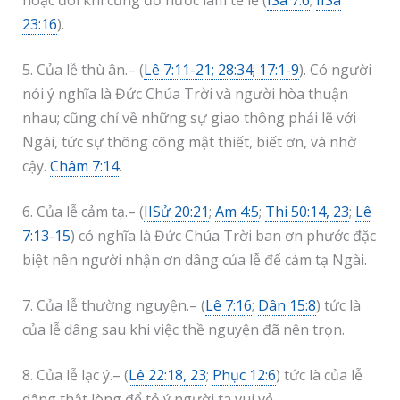
hoặc đôi khi cũng đổ nước làm tế lễ (
ISa 7:6
;
IISa
23:16
).
5. Của lễ thù ân.– (
Lê 7:11-21; 28:34; 17:1-9
). Có người
nói ý nghĩa là Đức Chúa Trời và người hòa thuận
nhau; cũng chỉ về những sự giao thông phải lẽ với
Ngài, tức sự thông công mật thiết, biết ơn, và nhờ
cậy.
Châm 7:14
.
6. Của lễ cảm tạ.– (
IISử 20:21
;
Am 4:5
;
Thi 50:14, 23
;
Lê
7:13-15
) có nghĩa là Đức Chúa Trời ban ơn phước đặc
biệt nên người nhận ơn dâng của lễ để cảm tạ Ngài.
7. Của lễ thường nguyện.– (
Lê 7:16
;
Dân 15:8
) tức là
của lễ dâng sau khi việc thề nguyện đã nên trọn.
8. Của lễ lạc ý.– (
Lê 22:18, 23
;
Phục 12:6
) tức là của lễ
dâng thật lòng để tỏ ý người ta vui vẻ.