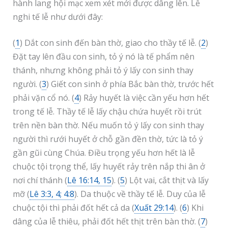
hành lang hội mạc xem xét mới được dâng lên. Lễ
nghi tế lễ như dưới đây:
(
1
) Dắt con sinh đến bàn thờ, giao cho thầy tế lễ. (
2
)
Đặt tay lên đầu con sinh, tỏ ý nó là tế phẩm nên
thánh, nhưng không phải tỏ ý lấy con sinh thay
người. (
3
) Giết con sinh ở phía Bắc bàn thờ, trước hết
phải vặn cổ nó. (
4
) Rảy huyết là việc cần yếu hơn hết
trong tế lễ. Thầy tế lễ lấy chậu chứa huyết rồi trút
trên nền bàn thờ. Nếu muốn tỏ ý lấy con sinh thay
người thì rưới huyết ở chỗ gần đền thờ, tức là tỏ ý
gần gũi cùng Chúa. Điều trọng yếu hơn hết là lễ
chuộc tội trọng thể, lấy huyết rảy trên nắp thi ân ở
nơi chí thánh (
Lê 16:14, 15
). (
5
) Lột vai, cắt thịt và lấy
mỡ (
Lê 3:3, 4; 4:8
). Da thuộc về thầy tế lễ. Duy của lễ
chuộc tội thì phải đốt hết cả da (
Xuất 29:14
). (
6
) Khi
dâng của lễ thiêu, phải đốt hết thịt trên bàn thờ. (
7
)