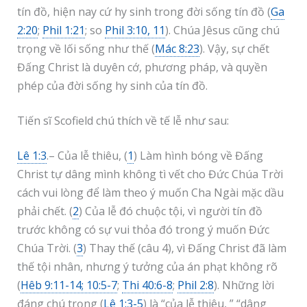
tín đồ, hiện nay cứ hy sinh trong đời sống tín đồ (
Ga
2:20
;
Phil 1:21
; so
Phil 3:10, 11
). Chúa Jêsus cũng chú
trọng về lối sống như thế (
Mác 8:23
). Vậy, sự chết
Đấng Christ là duyên cớ, phương pháp, và quyền
phép của đời sống hy sinh của tín đồ.
Tiến sĩ Scofield chú thích về tế lễ như sau:
Lê 1:3
.– Của lễ thiêu, (
1
) Làm hình bóng về Đấng
Christ tự dâng mình không tì vết cho Đức Chúa Trời
cách vui lòng để làm theo ý muốn Cha Ngài mặc dầu
phải chết. (
2
) Của lễ đó chuộc tội, vì người tín đồ
trước không có sự vui thỏa đó trong ý muốn Đức
Chúa Trời. (
3
) Thay thế (câu 4), vì Đấng Christ đã làm
thế tội nhân, nhưng ý tưởng của án phạt không rõ
(
Hêb 9:11-14; 10:5-7
;
Thi 40:6-8
;
Phil 2:8
). Những lời
đáng chú trọng (
Lê 1:3-5
) là “của lễ thiêu, ” “dâng