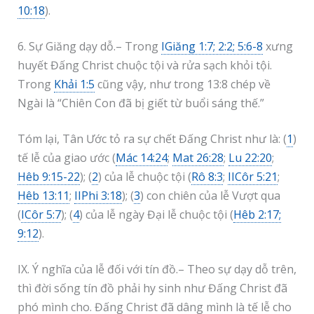
10:18
).
6. Sự Giăng dạy dỗ.– Trong
IGiăng 1:7; 2:2; 5:6-8
xưng
huyết Đấng Christ chuộc tội và rửa sạch khỏi tội.
Trong
Khải 1:5
cũng vậy, như trong 13:8 chép về
Ngài là “Chiên Con đã bị giết từ buổi sáng thế.”
Tóm lại, Tân Ước tỏ ra sự chết Đấng Christ như là: (
1
)
tế lễ của giao ước (
Mác 14:24
;
Mat 26:28
;
Lu 22:20
;
Hêb 9:15-22
); (
2
) của lễ chuộc tội (
Rô 8:3
;
IICôr 5:21
;
Hêb 13:11
;
IIPhi 3:18
); (
3
) con chiên của lễ Vượt qua
(
ICôr 5:7
); (
4
) của lễ ngày Đại lễ chuộc tội (
Hêb 2:17;
9:12
).
IX. Ý nghĩa của lễ đối với tín đồ.– Theo sự dạy dỗ trên,
thì đời sống tín đồ phải hy sinh như Đấng Christ đã
phó mình cho. Đấng Christ đã dâng mình là tế lễ cho