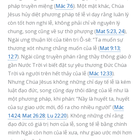
pháp truyền miệng (
Mác 7:6
). Một mặt khác, Chúa
Jêsus hủy diệt phương pháp tế lễ vì dạy rằng luân lý
còn tốt hơn nghi lễ, không phải chỉ về nguyên lý
chung, song cũng về sự thờ phượng (
Mat 5:23, 24
),
Ngài ưng thuận lời của tiên tri Ô-sê: “Ta muốn sự
thương xót nhưng chẳng muốn của lễ (
Mat 9:13;
12:7
). Ngài cũng truyền phán rằng thầy thông giáo ở
gần Nước Trời vì biết đặt sự yêu thương Đức Chúa
Trời và người trên hết thảy của lễ (
Mác 12:33
).
Nhưng Chúa Jêsus không những chỉ dạy tế lễ là kém
luật đạo đức, song cũng dạy thôi dâng của lễ như là
một phương pháp, khi phán: “Nầy là huyết ta, huyết
của sự giao ước mới, đổ ra cho nhiều người” (
Mác
14:24
;
Mat 26:28
;
Lu 22:20
). Không những chỉ rằng
đạo đức có giá trị hơn của lễ, song tế lễ bằng chính
mình Ngài còn hơn của lễ xưa, như giao ước mới hơn