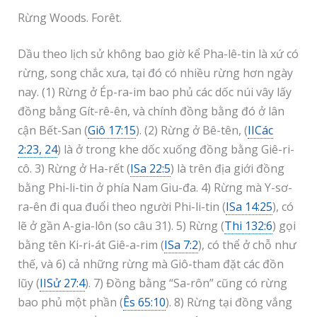
Rừng Woods. Forêt.
Dầu theo lịch sử không bao giờ kể Pha-lê-tin là xứ có
rừng, song chắc xưa, tại đó có nhiều rừng hơn ngày
nay. (1) Rừng ở Ép-ra-im bao phủ các dốc núi vây lấy
đồng bằng Gít-rê-ên, và chính đồng bằng đó ở lân
cận Bết-San (
Giô 17:15
). (2) Rừng ở Bê-tên, (
IICác
2:23, 24
) là ở trong khe dốc xuống đồng bằng Giê-ri-
cô. 3) Rừng ở Ha-rết (
ISa 22:5
) là trên địa giới đồng
bằng Phi-li-tin ở phía Nam Giu-đa. 4) Rừng mà Y-sơ-
ra-ên đi qua đuổi theo người Phi-li-tin (
ISa 14:25
), có
lẽ ở gần A-gia-lôn (so câu 31). 5) Rừng (
Thi 132:6
) gọi
bằng tên Ki-ri-át Giê-a-rim (
ISa 7:2
), có thể ở chỗ như
thế, và 6) cả những rừng mà Giô-tham đặt các đồn
lũy (
IISử 27:4
). 7) Đồng bằng “Sa-rôn” cũng có rừng
bao phủ một phần (
Ês 65:10
). 8) Rừng tại đồng vắng