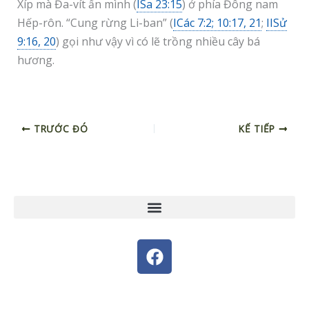
Xíp mà Đa-vít ẩn mình (
ISa 23:15
) ở phía Đông nam
Hếp-rôn. “Cung rừng Li-ban” (
ICác 7:2; 10:17, 21
;
IISử
9:16, 20
) gọi như vậy vì có lẽ trồng nhiều cây bá
hương.
TRƯỚC ĐÓ
KẾ TIẾP
F
a
c
e
© 2026 - Designed by Nguyễn Thiên Ý