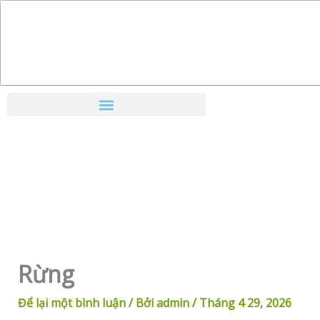
Nhảy
tới
nội
dung
Rừng
Để lại một bình luận
/ Bởi
admin
/
Tháng 4 29, 2026