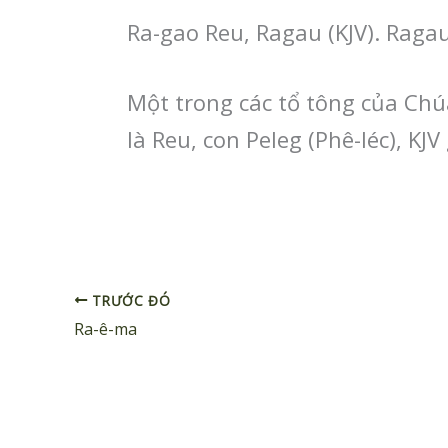
Ra-gao Reu, Ragau (KJV). Ragau
Một trong các tổ tông của Chúa
là Reu, con Peleg (Phê-léc), KJV
TRƯỚC ĐÓ
Ra-ê-ma