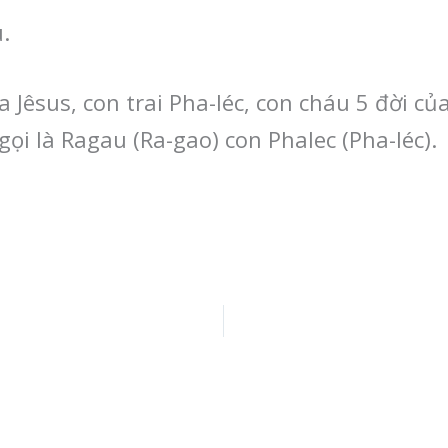
.
 Jêsus, con trai Pha-léc, con cháu 5 đời củ
 gọi là Ragau (Ra-gao) con Phalec (Pha-léc).