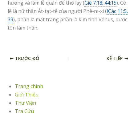
hương và làm lễ quán để thờ lạy (
Giê 7:18; 44:15
). Có
lẽ là nữ thần Át-tạt-tê của người Phê-ni-xi (
ICác 11:5,
33
), phần là mặt trăng phần là kim tinh Vénus, được
tôn làm thần.
TRƯỚC ĐÓ
KẾ TIẾP
Trang chính
Giới Thiệu
Thư Viện
Tra Cứu