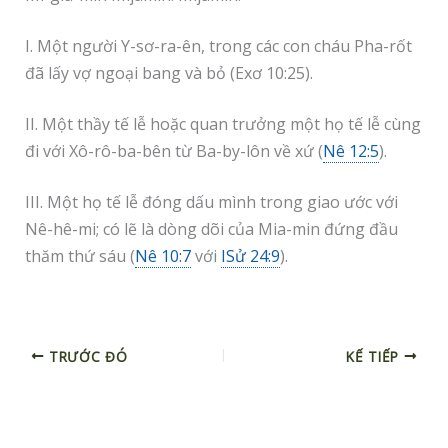
I. Một người Y-sơ-ra-ên, trong các con cháu Pha-rốt
đã lấy vợ ngoại bang và bỏ (Exơ 10:25).
II. Một thầy tế lễ hoặc quan trưởng một họ tế lễ cùng
đi với Xô-rô-ba-bên từ Ba-by-lôn về xứ (
Nê 12:5
).
III. Một họ tế lễ đóng dấu mình trong giao ước với
Nê-hê-mi; có lẽ là dòng dõi của Mia-min đứng đầu
thăm thứ sáu (
Nê 10:7
với
ISử 24:9
).
TRƯỚC ĐÓ
KẾ TIẾP