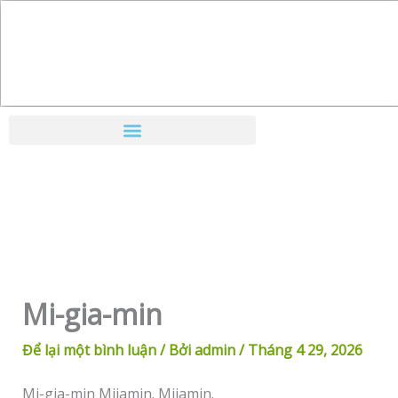
Nhảy
tới
nội
dung
Mi-gia-min
Để lại một bình luận
/ Bởi
admin
/
Tháng 4 29, 2026
Mi-gia-min Mijamin. Mijamin.