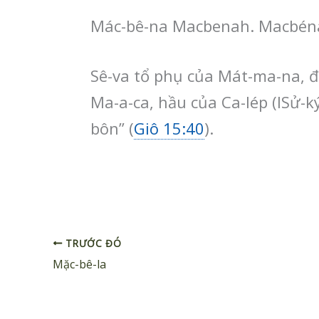
Mác-bê-na Macbenah. Macbén
Sê-va tổ phụ của Mát-ma-na, đ
Ma-a-ca, hầu của Ca-lép (ISử-k
bôn” (
Giô 15:40
).
TRƯỚC ĐÓ
Mặc-bê-la