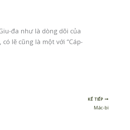
Giu-đa như là dòng dõi của
 có lẽ cũng là một với “Cáp-
KẾ TIẾP
Mác-bi