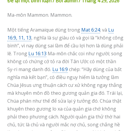
Để lại một bình luận
/ Bởi
admin
/
Tháng 4 29, 2026
Ma-môn Mammon. Mammon.
Một tiếng Aramaique dùng trong
Mat 6:24
; và
Lu
16:9, 11, 13
, nghĩa là sự giàu có và gọi là “không công
bình”, vì nay dùng sai lầm để cầu lợi hơn là dùng phải
lẽ. Trong
Lu 16:13
Ma-môn chắc coi như người; song
không có chứng cớ tỏ ra đời Tân Ước có một thần
Sy-ri mang danh đó.
Lu 16:9
chép: “Hãy dùng của bất
nghĩa mà kết bạn”, có điều nguy hiểm là tưởng lầm
Chúa Jêsus ưng thuận cách cư xử không ngay thẳng
mà khuyên môn đồ theo gương quản gia đó. Trái lại,
Chúa phán như thế để sửa lại ý tưởng đó. Chúa thật
khuyên theo gương lo xa của quản gia chớ không
phải theo phương cách. Người quản gia thử thờ hai
chủ, tức là chủ và người mắc nợ chủ, song chẳng hề