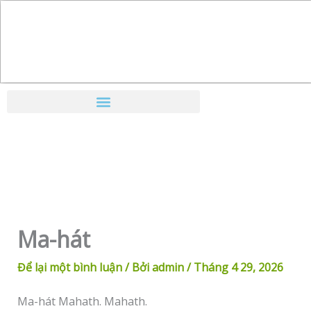
Nhảy
tới
nội
dung
Ma-hát
Để lại một bình luận
/ Bởi
admin
/
Tháng 4 29, 2026
Ma-hát Mahath. Mahath.