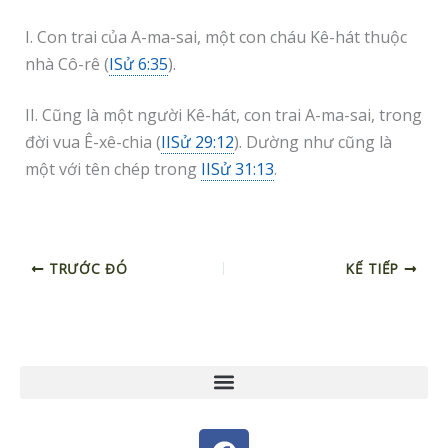
I. Con trai của A-ma-sai, một con cháu Kê-hát thuộc
nhà Cô-rê (
ISử 6:35
).
II. Cũng là một người Kê-hát, con trai A-ma-sai, trong
đời vua Ê-xê-chia (
IISử 29:12
). Dường như cũng là
một với tên chép trong
IISử 31:13
.
TRƯỚC ĐÓ
KẾ TIẾP
F