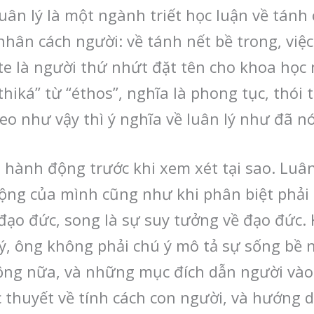
 Luân lý là một ngành triết học luận về tán
hân cách người: về tánh nết bề trong, việc
tote là người thứ nhứt đặt tên cho khoa học
éthiká” từ “éthos”, nghĩa là phong tục, thói 
eo như vậy thì ý nghĩa về luân lý như đã nó
 hành động trước khi xem xét tại sao. Luân
ộng của mình cũng như khi phân biệt phải t
 đạo đức, song là sự suy tưởng về đạo đức. 
ý, ông không phải chú ý mô tả sự sống bề n
ng nữa, và những mục đích dẫn người vào
c thuyết về tính cách con người, và hướng 