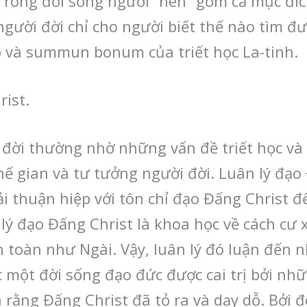
 Trong đời sống người “nên” gồm cả mục đíc
người đời chỉ cho người biết thế nào tìm đ
p và summun bonum của triết học La-tinh.
rist.
i đời thường nhờ những vấn đề triết học và
ế gian và tư tưởng người đời. Luân lý đạo 
ải thuận hiệp với tôn chỉ đạo Đấng Christ đ
 lý đạo Đấng Christ là khoa học về cách cư x
 toàn như Ngài. Vậy, luân lý đó luận đến 
 một đời sống đạo đức được cai trị bởi nh
n rằng Đấng Christ đã tỏ ra và dạy dỗ. Bởi đ