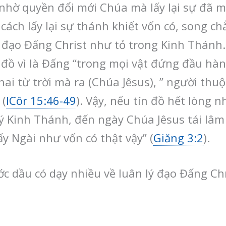
 nhờ quyền đổi mới Chúa mà lấy lại sự đã m
cách lấy lại sự thánh khiết vốn có, song ch
ý đạo Đấng Christ như tỏ trong Kinh Thánh
n đồ vì là Đấng “trong mọi vật đứng đầu hàn
ai từ trời mà ra (Chúa Jêsus), ” người thu
 (
ICôr 15:46-49
). Vậy, nếu tín đồ hết lòng
ý Kinh Thánh, đến ngày Chúa Jêsus tái lâm s
ấy Ngài như vốn có thật vậy” (
Giăng 3:2
).
c dầu có dạy nhiều về luân lý đạo Đấng Ch