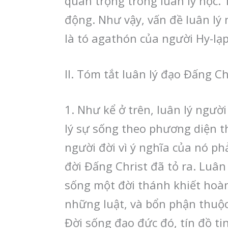
quan trọng trong luân lý học.
động. Như vậy, vấn đề luân lý 
là tó agathón của người Hy-lạ
II. Tóm tắt luân lý đạo Đấng Ch
1. Như kể ở trên, luân lý ngườ
lý sự sống theo phương diện th
người đời vì ý nghĩa của nó ph
đời Đấng Christ đã tỏ ra. Luân
sống một đời thánh khiết hoàn
những luật, và bổn phận thuộc
Đời sống đạo đức đó, tín đồ ti