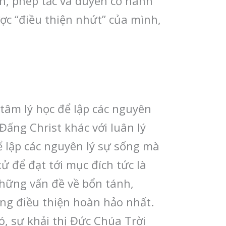
h, phép tắc và duyên cớ hành
ược “điều thiện nhứt” của mình,
 tâm lý học để lập các nguyên
Đấng Christ khác với luân lý
ể lập các nguyên lý sự sống mà
ử để đạt tới mục đích tức là
những vấn đề về bổn tánh,
ững điều thiện hoàn hảo nhất.
ó, sự khải thị Đức Chúa Trời