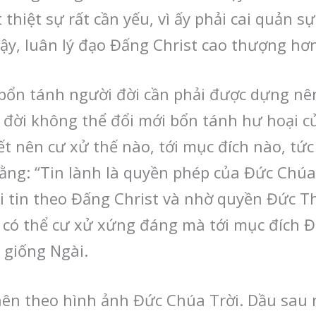
 thiệt sự rất cần yếu, vì ấy phải cai quản s
ậy, luân lý đạo Đấng Christ cao thượng hơn
i bổn tánh người đời cần phải được dựng nê
 đời không thể đổi mới bổn tánh hư hoại c
t nên cư xử thế nào, tới mục đích nào, tức
ằng: “Tin lành là quyền phép của Đức Chúa T
ải tin theo Đấng Christ và nhờ quyền Đức 
 có thể cư xử xứng đáng mà tới mục đích Đ
 giống Ngài.
nên theo hình ảnh Đức Chúa Trời. Dầu sau 