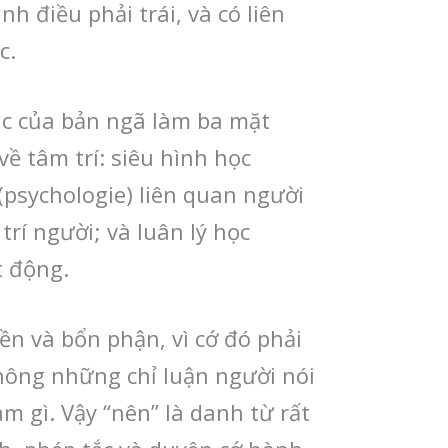
h điều phải trái, và có liên
c.
iác của bản ngã làm ba mặt
về tâm trí: siêu hình học
(psychologie) liên quan người
rí người; và luân lý học
t động.
ền và bổn phận, vì cớ đó phải
hông những chỉ luận người nói
m gì. Vậy “nên” là danh từ rất