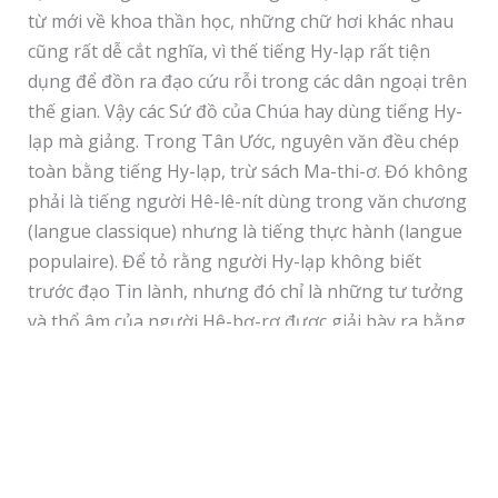
từ mới về khoa thần học, những chữ hơi khác nhau
cũng rất dễ cắt nghĩa, vì thế tiếng Hy-lạp rất tiện
dụng để đồn ra đạo cứu rỗi trong các dân ngoại trên
thế gian. Vậy các Sứ đồ của Chúa hay dùng tiếng Hy-
lạp mà giảng. Trong Tân Ước, nguyên văn đều chép
toàn bằng tiếng Hy-lạp, trừ sách Ma-thi-ơ. Đó không
phải là tiếng người Hê-lê-nít dùng trong văn chương
(langue classique) nhưng là tiếng thực hành (langue
populaire). Để tỏ rằng người Hy-lạp không biết
trước đạo Tin lành, nhưng đó chỉ là những tư tưởng
và thổ âm của người Hê-bơ-rơ được giải bày ra bằng
tiếng Hy-lạp, vì Đấng soi dẫn cho người ta chép Kinh
Thánh đều muốn cho hết thảy mọi người được cứu
mà thôi.