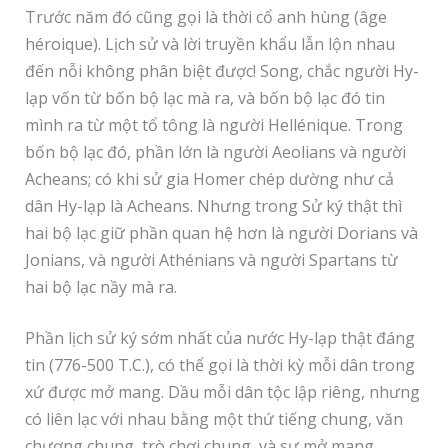
Trước năm đó cũng gọi là thời cổ anh hùng (âge
héroique). Lịch sử và lời truyền khẩu lẫn lộn nhau
đến nỗi không phân biệt được! Song, chắc người Hy-
lạp vốn từ bốn bộ lạc mà ra, và bốn bộ lạc đó tin
mình ra từ một tổ tông là người Hellénique. Trong
bốn bộ lạc đó, phần lớn là người Aeolians và người
Acheans; có khi sử gia Homer chép dường như cả
dân Hy-lạp là Acheans. Nhưng trong Sử ký thật thì
hai bộ lạc giữ phần quan hệ hơn là người Dorians và
Jonians, và người Athénians và người Spartans từ
hai bộ lạc nầy mà ra.
Phần lịch sử ký sớm nhất của nước Hy-lạp thật đáng
tin (776-500 T.C.), có thể gọi là thời kỳ mỗi dân trong
xứ được mở mang. Dầu mỗi dân tộc lập riêng, nhưng
có liên lạc với nhau bằng một thứ tiếng chung, văn
chương chung, trò chơi chung, và sự mở mang