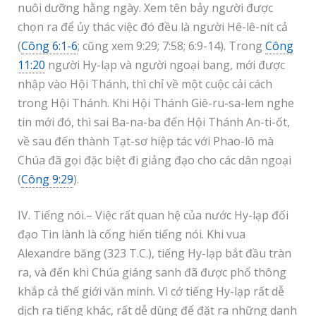
nuôi dưỡng hằng ngày. Xem tên bảy người được
chọn ra để ủy thác việc đó đều là người Hê-lê-nít cả
(
Công 6:1-6
; cũng xem 9:29; 7:58; 6:9-14). Trong
Công
11:20
người Hy-lạp và người ngoại bang, mới được
nhập vào Hội Thánh, thì chỉ về một cuộc cải cách
trong Hội Thánh. Khi Hội Thánh Giê-ru-sa-lem nghe
tin mới đó, thì sai Ba-na-ba đến Hội Thánh An-ti-ốt,
về sau đến thành Tạt-sơ hiệp tác với Phao-lô mà
Chúa đã gọi đặc biệt đi giảng đạo cho các dân ngoại
(
Công 9:29
).
IV. Tiếng nói.– Việc rất quan hệ của nước Hy-lạp đối
đạo Tin lành là cống hiến tiếng nói. Khi vua
Alexandre băng (323 T.C.), tiếng Hy-lạp bắt đầu tràn
ra, và đến khi Chúa giáng sanh đã được phổ thông
khắp cả thế giới văn minh. Vì cớ tiếng Hy-lạp rất dễ
dịch ra tiếng khác, rất dễ dùng để đặt ra những danh