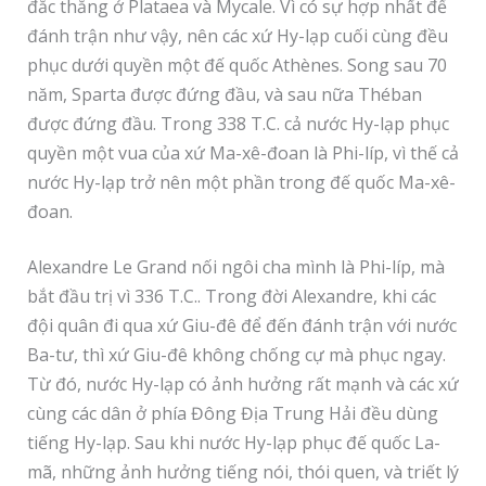
đắc thắng ở Plataea và Mycale. Vì có sự hợp nhất để
đánh trận như vậy, nên các xứ Hy-lạp cuối cùng đều
phục dưới quyền một đế quốc Athènes. Song sau 70
năm, Sparta được đứng đầu, và sau nữa Théban
được đứng đầu. Trong 338 T.C. cả nước Hy-lạp phục
quyền một vua của xứ Ma-xê-đoan là Phi-líp, vì thế cả
nước Hy-lạp trở nên một phần trong đế quốc Ma-xê-
đoan.
Alexandre Le Grand nối ngôi cha mình là Phi-líp, mà
bắt đầu trị vì 336 T.C.. Trong đời Alexandre, khi các
đội quân đi qua xứ Giu-đê để đến đánh trận với nước
Ba-tư, thì xứ Giu-đê không chống cự mà phục ngay.
Từ đó, nước Hy-lạp có ảnh hưởng rất mạnh và các xứ
cùng các dân ở phía Đông Địa Trung Hải đều dùng
tiếng Hy-lạp. Sau khi nước Hy-lạp phục đế quốc La-
mã, những ảnh hưởng tiếng nói, thói quen, và triết lý