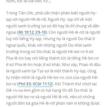
nước, tức là Gia-van, v.v….
Trong Tân Ước, phải cẩn thận phân biệt người Hy-
lạp với người Hê-lê-nít. Người Hy- lạp chỉ về một
người sanh trưởng tại xứ đó hay là chỉ chung về dân
ngoại (
Rô 10:12; 2:9-10
). Còn người Hê-lê-nít là người
tuy nói tiếng Hy-lạp, nhưng họ là người Do-thái ở
ngoại quốc, khác với những người Do-thái sanh
trưởng trong xứ Do-thái, là người Hê-bơ-rơ ở xứ
Pha-lê-tin hay nói tiếng thánh tức là tiếng Hê-bơ-rơ
ở xứ Pha-lê-tin hoặc ở xứ khác. Như vậy, Phao-lô dầu
là người sanh tại Tạt-sơ là một thành Hy-lạp, cũng
tự nhận mình là người Hê-bơ-rơ, con của người Hê-
bơ-rơ (
Phil 3:5
;
IICôr 11:12
). Hội Thánh thứ nhứt tại
Giê-ru-sa-lem gồm có hai hạng tín đồ Do-thái: là
người Hê-bơ-rơ và người Hê-lê-nít, nên có những
người đờn bà góa Hê-lê-nít phàn nàn vì không được