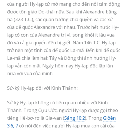
của người Hy-lạp cứ mở mang cho đến nỗi cảm động
được tôn giáo Do-thái nữa. Sau khi Alexandre băng
hà (323 T.C.), các quan tướng chia quyền và các xứ
của đế quốc Alexandre với nhau. Trước hết nước Hy-
lạp có con của Alexandre trị vì, song khỏi ít lâu vua
đó và cả gia quyến đều bị giết. Năm 146 T.C. Hy-lạp
trở nên một tỉnh của đế quốc La-mã. Đến khi đế quốc
La-mã chia làm hai: Tây và Đông thì ảnh hưởng Hy-
lạp vẫn còn mãi. Ngày hôm nay Hy-lạp độc lập lần
nữa với vua của mình.
Sứ-ký Hy-lạp đối với Kinh Thánh :
Sử ký Hy-lạp không có liên quan nhiều với Kinh
Thánh. Trong Cựu Ước, người Hy-lạp được gọi theo
tiếng Hê-bơ-rơ là Gia-van (
Sáng 10:2
). Trong
Giôên
3:6, 7
có nói đến việc người Hy-lạp mua con cái của