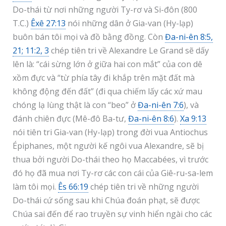
Do-thái từ nơi những người Ty-rơ và Si-đôn (800
T.C.)
Êxê 27:13
nói những dân ở Gia-van (Hy-lạp)
buôn bán tôi mọi và đồ bằng đồng. Còn
Đa-ni-ên 8:5,
21; 11:2, 3
chép tiên tri về Alexandre Le Grand sẽ dấy
lên là: “cái sừng lớn ở giữa hai con mắt” của con dê
xồm đực và “từ phía tây đi khắp trên mặt đất mà
không động đến đất” (đi qua chiếm lấy các xứ mau
chóng lạ lùng thật là con “beo” ở
Đa-ni-ên 7:6
), và
đánh chiên đực (Mê-đô Ba-tư,
Đa-ni-ên 8:6
).
Xa 9:13
nói tiên tri Gia-van (Hy-lạp) trong đời vua Antiochus
Épiphanes, một người kế ngôi vua Alexandre, sẽ bị
thua bởi người Do-thái theo họ Maccabées, vì trước
đó họ đã mua nơi Ty-rơ các con cái của Giê-ru-sa-lem
làm tôi mọi.
Ês 66:19
chép tiên tri về những người
Do-thái cứ sống sau khi Chúa đoán phạt, sẽ được
Chúa sai đến để rao truyền sự vinh hiển ngài cho các