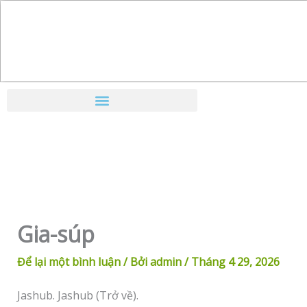
Nhảy
tới
nội
dung
Gia-súp
Để lại một bình luận
/ Bởi
admin
/
Tháng 4 29, 2026
Jashub. Jashub (Trở về).