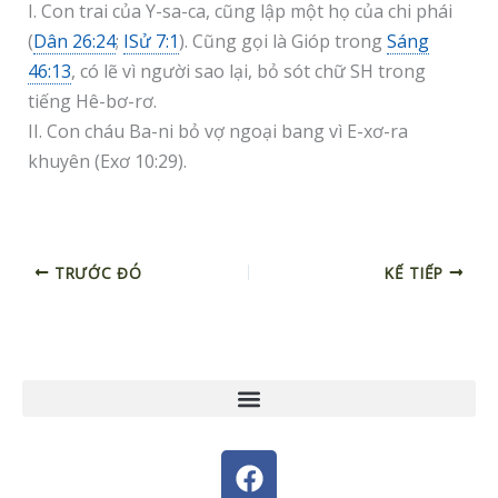
I. Con trai của Y-sa-ca, cũng lập một họ của chi phái
(
Dân 26:24
;
ISử 7:1
). Cũng gọi là Gióp trong
Sáng
46:13
, có lẽ vì người sao lại, bỏ sót chữ SH trong
tiếng Hê-bơ-rơ.
II. Con cháu Ba-ni bỏ vợ ngoại bang vì E-xơ-ra
khuyên (Exơ 10:29).
TRƯỚC ĐÓ
KẾ TIẾP
F
a