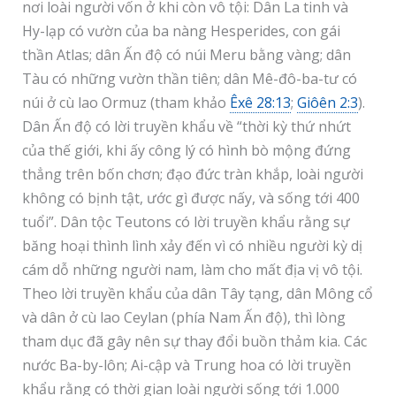
nơi loài người vốn ở khi còn vô tội: Dân La tinh và
Hy-lạp có vườn của ba nàng Hesperides, con gái
thần Atlas; dân Ấn độ có núi Meru bằng vàng; dân
Tàu có những vườn thần tiên; dân Mê-đô-ba-tư có
núi ở cù lao Ormuz (tham khảo
Êxê 28:13
;
Giôên 2:3
).
Dân Ấn độ có lời truyền khẩu về “thời kỳ thứ nhứt
của thế giới, khi ấy công lý có hình bò mộng đứng
thẳng trên bốn chơn; đạo đức tràn khắp, loài người
không có bịnh tật, ước gì được nấy, và sống tới 400
tuổi”. Dân tộc Teutons có lời truyền khẩu rằng sự
băng hoại thình lình xảy đến vì có nhiều người kỳ dị
cám dỗ những người nam, làm cho mất địa vị vô tội.
Theo lời truyền khẩu của dân Tây tạng, dân Mông cổ
và dân ở cù lao Ceylan (phía Nam Ấn độ), thì lòng
tham dục đã gây nên sự thay đổi buồn thảm kia. Các
nước Ba-by-lôn; Ai-cập và Trung hoa có lời truyền
khẩu rằng có thời gian loài người sống tới 1.000