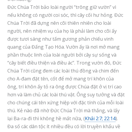
Đức Chúa Trời bảo loài người “trông giữ vườn” vì
nếu không có người coi sóc, thì cây cối hư hỏng. Đức
Chúa Trời đã dựng nên cõi thiên nhiên cho loài
người, nên nhiệm vụ của họ là phải làm cho cõi ấy
được tươi sáng như tấm gương phản chiếu vinh
quang của Đấng Tạo Hóa. Vườn ấy là nơi mở mang
phần thuộc linh của loài người bởi cây sự sống và
“cây biết điều thiện và điều ác”. Trong vườn đó, Đức
Chúa Trời cũng đem các loài thú đồng và chim đến
cho A-đam đặt tên, cốt để mở mang trí khôn của
ông, trí khôn ấy tỏ ra ông được Chúa đặt ở vị trí cao
hơn và làm chủ các loài thú vật. Ông suy tưởng và đặt
cho chúng cái tên xứng hiệp với đặc tính của mỗi loài
thú. Kẻ nào đã nhờ Đức Chúa Trời mà thắng, và lấy
lại Ba-ra-đi thì không hề mất nữa, (
Khải 2:7; 22:14
).
Đa số các dân tộc ít nhiều đều có lời truyền khẩu về