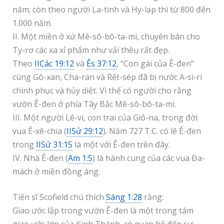
năm; còn theo người La-tinh và Hy-lạp thì từ 800 đến
1.000 năm.
II. Một miền ở xứ Mê-sô-bô-ta-mi, chuyên bán cho
Ty-rơ các xa xỉ phẩm như vải thêu rất đẹp.
Theo
IICác 19:12
và
Ês 37:12
, “Con gái của Ê-đen”
cùng Gô-xan, Cha-ran và Rết-sép đã bị nước A-si-ri
chinh phục và hủy diệt. Vì thế có người cho rằng
vườn Ê-đen ở phía Tây Bắc Mê-sô-bô-ta-mi.
III. Một người Lê-vi, con trai của Giô-na, trong đời
vua Ê-xê-chia (
IISử 29:12
). Năm 727 T.C. có lẽ Ê-đen
trong
IISử 31:15
là một với Ê-đen trên đây.
IV. Nhà Ê-đen (
Am 1:5
) là hành cung của các vua Đa-
mách ở miền đồng áng.
Tiến sĩ Scofield chú thích
Sáng 1:28
rằng:
Giao ước lập trong vườn Ê-đen là một trong tám