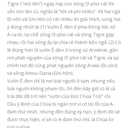
Tigre (“mũi tên”) ngày nay con sông Ơ-phơ-rát thì
vẫn còn tên cũ, nghĩa là “tốt và phì nhiêu”. Về hai ngả
Bi-sôn và Ghi-hôn có rất nhiều lối giải thích, song hai
ý đúng nhứt là: (1) Vườn Ê-đen ở phía Đông bắc xứ
A-ra-bi, tại chỗ sông Ơ-phơ-rát và sông Tigre gặp
nhau; rồi hai sông ấy lại chia rẽ thành bốn ngã. (2) Có
lẽ đúng hơn là vườn Ê-đen ở trong xứ Arménie, gần
nơi phát nguyên của sông Ơ-phơ-rát và Tigre; và tại
chính nơi đó cũng phát nguyên sông Araxe (Bi-sôn)
và sông Amou-Daria (Ghi-hôn).
Vườn Ê-đen chỉ là nơi loài người ở tạm; nhưng nếu
loài người không phạm tội, thì đến bây giờ có lẽ cả
trái đất đã trở nên “vườn của Đức Chúa Trời” rồi.
Dầu ý định của Chúa bị ngăn trở vì cớ tội lỗi của A-
đam thứ nhứt, nhưng đến đúng kỳ hạn, ý định đó sẽ
được thực hiện, vì sẽ có A-đam thứ nhì, là Chúa từ
trời xuống.