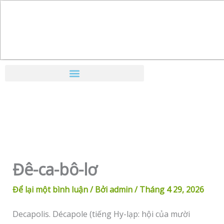
Nhảy
tới
nội
dung
Đê-ca-bô-lơ
Để lại một bình luận
/ Bởi
admin
/
Tháng 4 29, 2026
Decapolis. Décapole (tiếng Hy-lạp: hội của mười