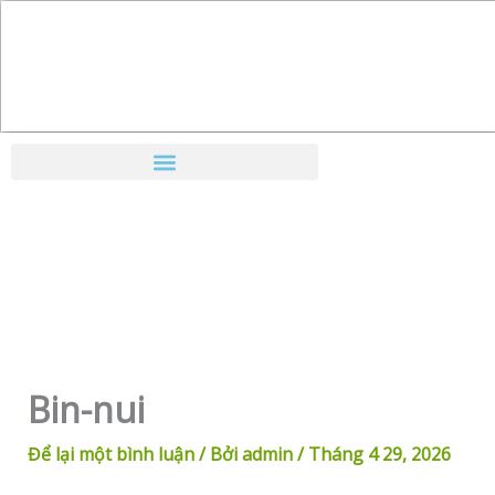
Nhảy
tới
nội
dung
Bin-nui
Để lại một bình luận
/ Bởi
admin
/
Tháng 4 29, 2026