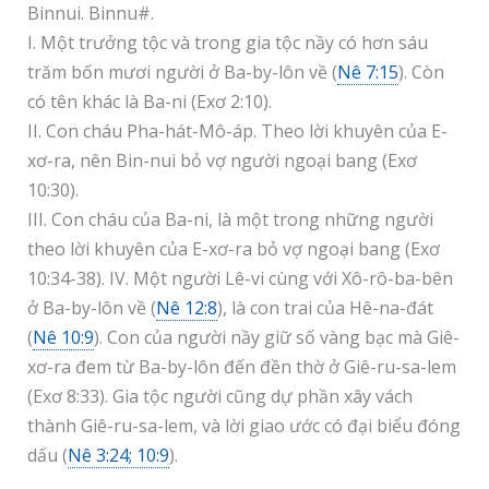
Binnui. Binnu#.
I. Một trưởng tộc và trong gia tộc nầy có hơn sáu
trăm bốn mươi người ở Ba-by-lôn về (
Nê 7:15
). Còn
có tên khác là Ba-ni (Exơ 2:10).
II. Con cháu Pha-hát-Mô-áp. Theo lời khuyên của E-
xơ-ra, nên Bin-nui bỏ vợ người ngoại bang (Exơ
10:30).
III. Con cháu của Ba-ni, là một trong những người
theo lời khuyên của E-xơ-ra bỏ vợ ngoại bang (Exơ
10:34-38). IV. Một người Lê-vi cùng với Xô-rô-ba-bên
ở Ba-by-lôn về (
Nê 12:8
), là con trai của Hê-na-đát
(
Nê 10:9
). Con của người nầy giữ số vàng bạc mà Giê-
xơ-ra đem từ Ba-by-lôn đến đền thờ ở Giê-ru-sa-lem
(Exơ 8:33). Gia tộc người cũng dự phần xây vách
thành Giê-ru-sa-lem, và lời giao ước có đại biểu đóng
dấu (
Nê 3:24; 10:9
).