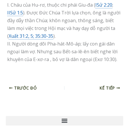
I. Cháu của Hu-rơ, thuộc chi phái Giu-đa (
ISử 2:20
;
IISử 1:5
). Được Đức Chúa Trời lựa chọn, ông là người
đầy dẫy thần Chúa; khôn ngoan, thông sáng, biết
làm mọi việc trong Hội mạc và hay dạy dỗ người ta
(
Xuất 31:2, 5; 35:30-35
).
II. Người dòng dõi Pha-hát-Mô-áp; lấy con gái dân
ngoại làm vợ. Nhưng sau Bết-sa-lê-ên biết nghe lời
khuyên của E-xơ-ra , bỏ vợ là dân ngoại (Exơ 10:30).
TRƯỚC ĐÓ
KẾ TIẾP