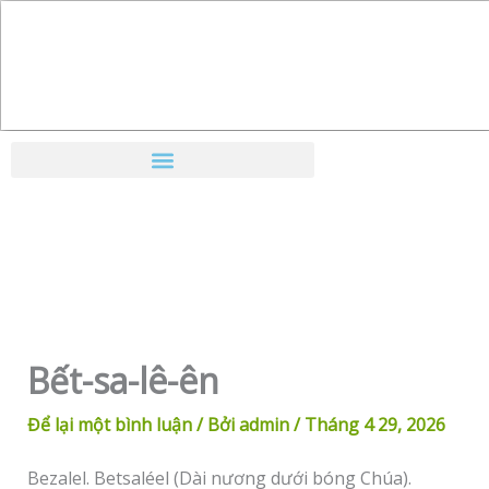
Nhảy
tới
nội
dung
Bết-sa-lê-ên
Để lại một bình luận
/ Bởi
admin
/
Tháng 4 29, 2026
Bezalel. Betsaléel (Dài nương dưới bóng Chúa).