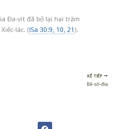
a Đa-vít đã bỏ lại hai trăm
iếc-lác. (
ISa 30:9, 10, 21
).
KẾ TIẾP
Bê-sô-đia
F