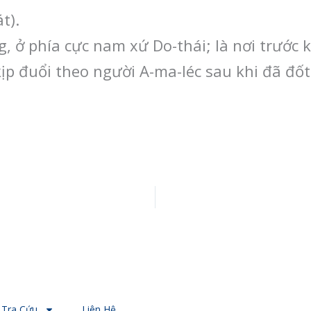
t).
, ở phía cực nam xứ Do-thái; là nơi trước ki
ịp đuổi theo người A-ma-léc sau khi đã đốt X
Tra Cứu
Liên Hệ