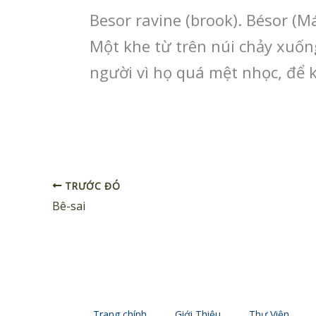
Besor ravine (brook). Bésor (Má
Một khe từ trên núi chảy xuống
người vì họ quá mệt nhọc, để k
TRƯỚC ĐÓ
Bê-sai
Trang chính
Giới Thiệu
Thư Viện